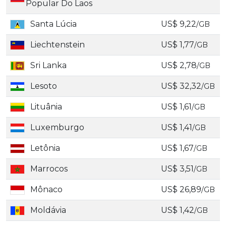
Popular Do Laos
Santa Lúcia
US$ 9,22
/GB
Liechtenstein
US$ 1,77
/GB
Sri Lanka
US$ 2,78
/GB
Lesoto
US$ 32,32
/GB
Lituânia
US$ 1,61
/GB
Luxemburgo
US$ 1,41
/GB
Letônia
US$ 1,67
/GB
Marrocos
US$ 3,51
/GB
Mônaco
US$ 26,89
/GB
Moldávia
US$ 1,42
/GB