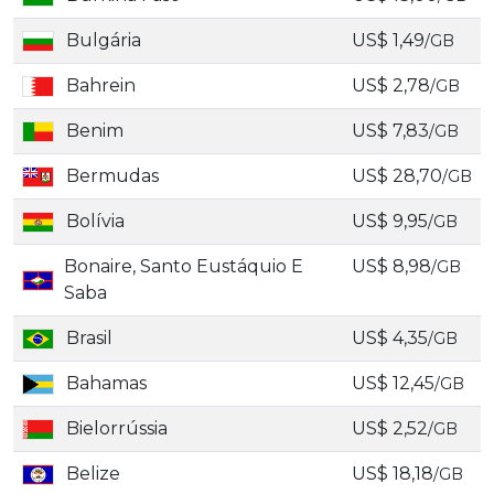
Bulgária
US$ 1,49
/GB
Bahrein
US$ 2,78
/GB
Benim
US$ 7,83
/GB
Bermudas
US$ 28,70
/GB
Bolívia
US$ 9,95
/GB
Bonaire, Santo Eustáquio E
US$ 8,98
/GB
Saba
Brasil
US$ 4,35
/GB
Bahamas
US$ 12,45
/GB
Bielorrússia
US$ 2,52
/GB
Belize
US$ 18,18
/GB