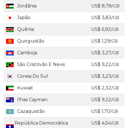
Jordânia
US$ 8,78
/GB
Japão
US$ 3,83
/GB
Quênia
US$ 6,92
/GB
Quirguistão
US$ 1,29
/GB
Camboja
US$ 3,27
/GB
São Cristóvão E Nevis
US$ 9,22
/GB
Coreia Do Sul
US$ 3,23
/GB
Kuwait
US$ 2,32
/GB
Ilhas Cayman
US$ 9,22
/GB
Cazaquistão
US$ 1,70
/GB
República Democrática
US$ 4,54
/GB