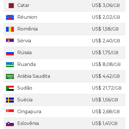
Catar
US$ 3,06
/GB
Réunion
US$ 2,02
/GB
Romênia
US$ 1,58
/GB
Sérvia
US$ 2,40
/GB
Rússia
US$ 1,75
/GB
Ruanda
US$ 8,08
/GB
Arábia Saudita
US$ 4,42
/GB
Sudão
US$ 21,72
/GB
Suécia
US$ 1,56
/GB
Cingapura
US$ 2,68
/GB
Eslovênia
US$ 1,41
/GB