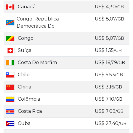
Canadá
US$ 4,30
/GB
Congo, República
US$ 8,07
/GB
Democrática Do
Congo
US$ 8,07
/GB
Suíça
US$ 1,55
/GB
Costa Do Marfim
US$ 16,79
/GB
Chile
US$ 5,53
/GB
China
US$ 3,16
/GB
Colômbia
US$ 7,10
/GB
Costa Rica
US$ 7,09
/GB
Cuba
US$ 27,40
/GB