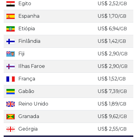
Egito
US$ 2,52
/GB
Espanha
US$ 1,70
/GB
Etiópia
US$ 6,94
/GB
Finlândia
US$ 1,42
/GB
Fiji
US$ 2,90
/GB
Ilhas Faroe
US$ 2,90
/GB
França
US$ 1,52
/GB
Gabão
US$ 7,39
/GB
Reino Unido
US$ 1,89
/GB
Granada
US$ 9,62
/GB
Geórgia
US$ 2,55
/GB