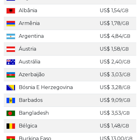
Albânia
US$ 1,54
/GB
Armênia
US$ 1,78
/GB
Argentina
US$ 4,84
/GB
Áustria
US$ 1,58
/GB
Austrália
US$ 2,40
/GB
Azerbaijão
US$ 3,03
/GB
Bósnia E Herzegovina
US$ 3,28
/GB
Barbados
US$ 9,09
/GB
Bangladesh
US$ 3,53
/GB
Bélgica
US$ 1,48
/GB
Burkina Faso
US$ 13,00
/GB