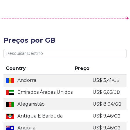
Preços por GB
Country
Preço
Andorra
US$ 3,41
/GB
Emirados Árabes Unidos
US$ 6,66
/GB
Afeganistão
US$ 8,04
/GB
Antígua E Barbuda
US$ 9,46
/GB
Anguila
US$ 9,46
/GB