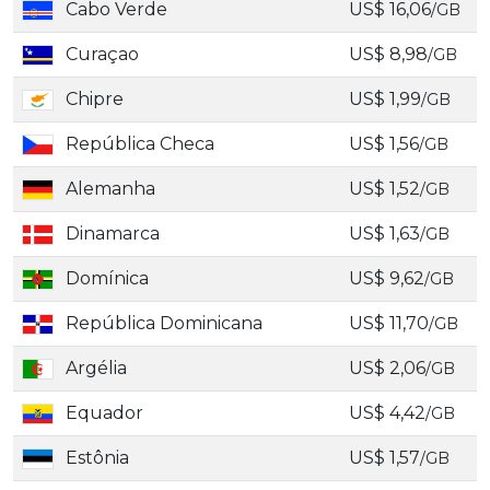
Cabo Verde
US$ 16,06
/GB
Curaçao
US$ 8,98
/GB
Chipre
US$ 1,99
/GB
República Checa
US$ 1,56
/GB
Alemanha
US$ 1,52
/GB
Dinamarca
US$ 1,63
/GB
Domínica
US$ 9,62
/GB
República Dominicana
US$ 11,70
/GB
Argélia
US$ 2,06
/GB
Equador
US$ 4,42
/GB
Estônia
US$ 1,57
/GB