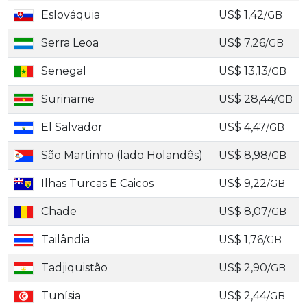
Eslováquia
US$ 1,42
/GB
Serra Leoa
US$ 7,26
/GB
Senegal
US$ 13,13
/GB
Suriname
US$ 28,44
/GB
El Salvador
US$ 4,47
/GB
São Martinho (lado Holandês)
US$ 8,98
/GB
Ilhas Turcas E Caicos
US$ 9,22
/GB
Chade
US$ 8,07
/GB
Tailândia
US$ 1,76
/GB
Tadjiquistão
US$ 2,90
/GB
Tunísia
US$ 2,44
/GB