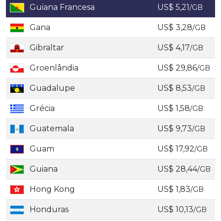
Guiana Francesa
US$ 5,21
/GB
Gana
US$ 3,28
/GB
Gibraltar
US$ 4,17
/GB
Groenlândia
US$ 29,86
/GB
Guadalupe
US$ 8,53
/GB
Grécia
US$ 1,58
/GB
Guatemala
US$ 9,73
/GB
Guam
US$ 17,92
/GB
Guiana
US$ 28,44
/GB
Hong Kong
US$ 1,83
/GB
Honduras
US$ 10,13
/GB