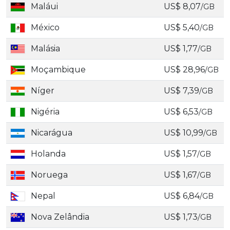
Maláui
US$ 8,07
/GB
México
US$ 5,40
/GB
Malásia
US$ 1,77
/GB
Moçambique
US$ 28,96
/GB
Níger
US$ 7,39
/GB
Nigéria
US$ 6,53
/GB
Nicarágua
US$ 10,99
/GB
Holanda
US$ 1,57
/GB
Noruega
US$ 1,67
/GB
Nepal
US$ 6,84
/GB
Nova Zelândia
US$ 1,73
/GB