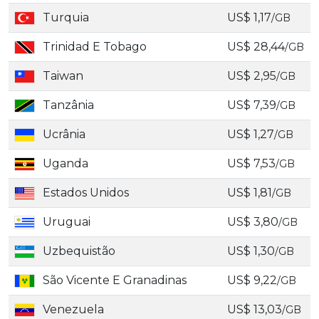
Turquia
US$ 1,17
/GB
Trinidad E Tobago
US$ 28,44
/GB
Taiwan
US$ 2,95
/GB
Tanzânia
US$ 7,39
/GB
Ucrânia
US$ 1,27
/GB
Uganda
US$ 7,53
/GB
Estados Unidos
US$ 1,81
/GB
Uruguai
US$ 3,80
/GB
Uzbequistão
US$ 1,30
/GB
São Vicente E Granadinas
US$ 9,22
/GB
Venezuela
US$ 13,03
/GB