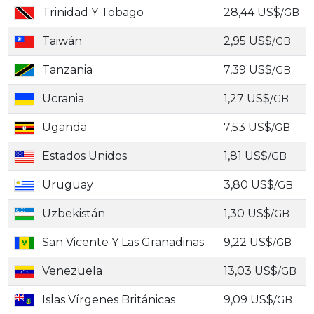
Trinidad Y Tobago
28,44 US$
/GB
Taiwán
2,95 US$
/GB
Tanzania
7,39 US$
/GB
Ucrania
1,27 US$
/GB
Uganda
7,53 US$
/GB
Estados Unidos
1,81 US$
/GB
Uruguay
3,80 US$
/GB
Uzbekistán
1,30 US$
/GB
San Vicente Y Las Granadinas
9,22 US$
/GB
Venezuela
13,03 US$
/GB
Islas Vírgenes Británicas
9,09 US$
/GB