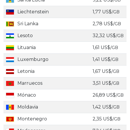
/GB
Liechtenstein
1,77 US$
/GB
Sri Lanka
2,78 US$
/GB
Lesoto
32,32 US$
/GB
Lituania
1,61 US$
/GB
Luxemburgo
1,41 US$
/GB
Letonia
1,67 US$
/GB
Marruecos
3,51 US$
/GB
Mónaco
26,89 US$
/GB
Moldavia
1,42 US$
/GB
Montenegro
2,35 US$
/GB