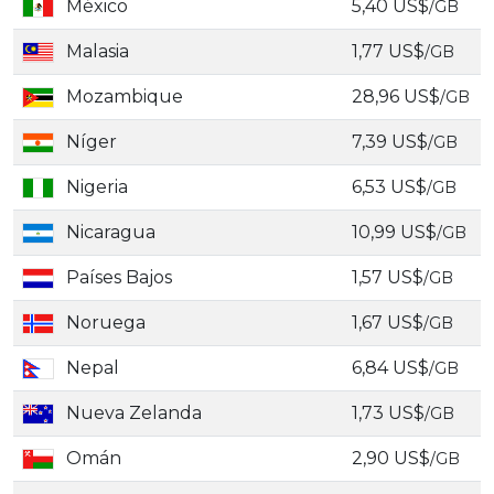
México
5,40 US$
/GB
Malasia
1,77 US$
/GB
Mozambique
28,96 US$
/GB
Níger
7,39 US$
/GB
Nigeria
6,53 US$
/GB
Nicaragua
10,99 US$
/GB
Países Bajos
1,57 US$
/GB
Noruega
1,67 US$
/GB
Nepal
6,84 US$
/GB
Nueva Zelanda
1,73 US$
/GB
Omán
2,90 US$
/GB