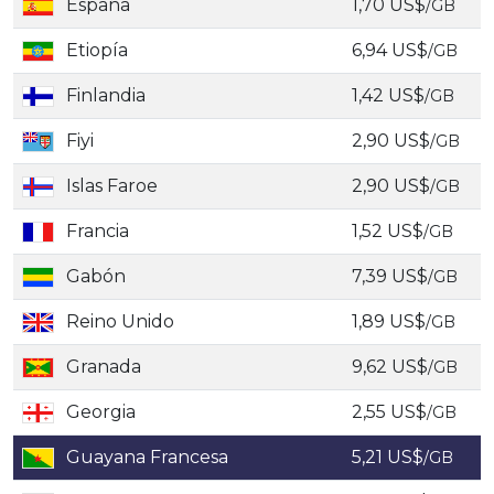
España
1,70 US$
/GB
Etiopía
6,94 US$
/GB
Finlandia
1,42 US$
/GB
Fiyi
2,90 US$
/GB
Islas Faroe
2,90 US$
/GB
Francia
1,52 US$
/GB
Gabón
7,39 US$
/GB
Reino Unido
1,89 US$
/GB
Granada
9,62 US$
/GB
Georgia
2,55 US$
/GB
Guayana Francesa
5,21 US$
/GB