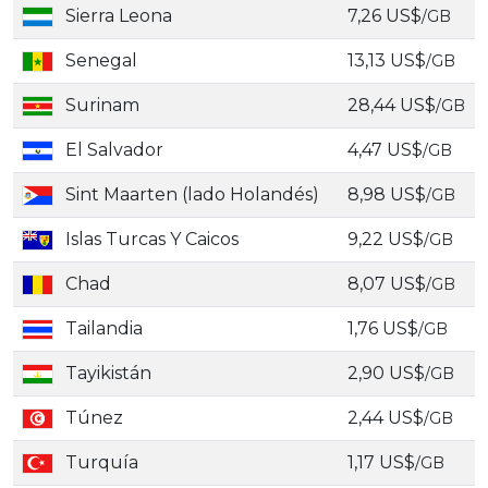
Sierra Leona
7,26 US$
/GB
Senegal
13,13 US$
/GB
Surinam
28,44 US$
/GB
El Salvador
4,47 US$
/GB
Sint Maarten (lado Holandés)
8,98 US$
/GB
Islas Turcas Y Caicos
9,22 US$
/GB
Chad
8,07 US$
/GB
Tailandia
1,76 US$
/GB
Tayikistán
2,90 US$
/GB
Túnez
2,44 US$
/GB
Turquía
1,17 US$
/GB