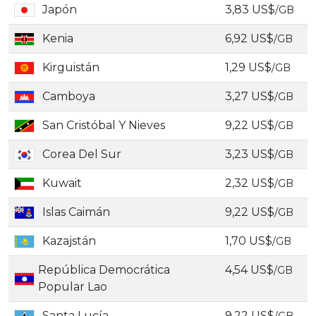
Japón
3,83 US$
/GB
Kenia
6,92 US$
/GB
Kirguistán
1,29 US$
/GB
Camboya
3,27 US$
/GB
San Cristóbal Y Nieves
9,22 US$
/GB
Corea Del Sur
3,23 US$
/GB
Kuwait
2,32 US$
/GB
Islas Caimán
9,22 US$
/GB
Kazajstán
1,70 US$
/GB
República Democrática
4,54 US$
/GB
Popular Lao
Santa Lucía
9,22 US$