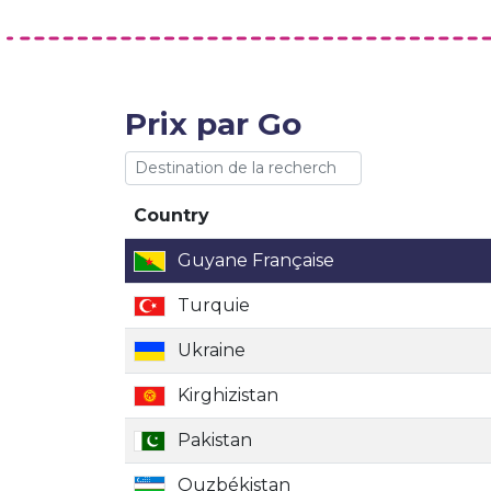
Prix par Go
Country
Country
Guyane Française
Turquie
Ukraine
Kirghizistan
Pakistan
Ouzbékistan