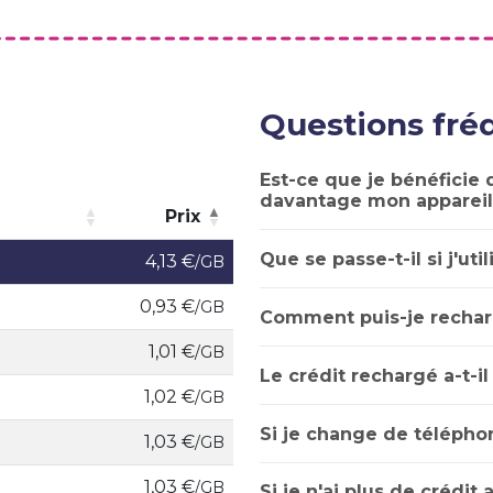
Questions fr
Est-ce que je bénéficie d
davantage mon appareil
Prix
Prix
Que se passe-t-il si j'uti
4,13 €
/GB
0,93 €
/GB
Comment puis-je rechar
1,01 €
/GB
Le crédit rechargé a-t-il
1,02 €
/GB
Si je change de téléphon
1,03 €
/GB
1,03 €
/GB
Si je n'ai plus de crédit 