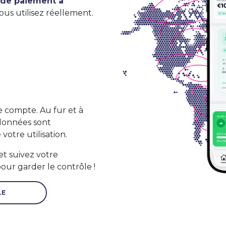
 de paiement à
us utilisez réellement.
e compte. Au fur et à
 données sont
otre utilisation.
et suivez votre
ur garder le contrôle !
LE