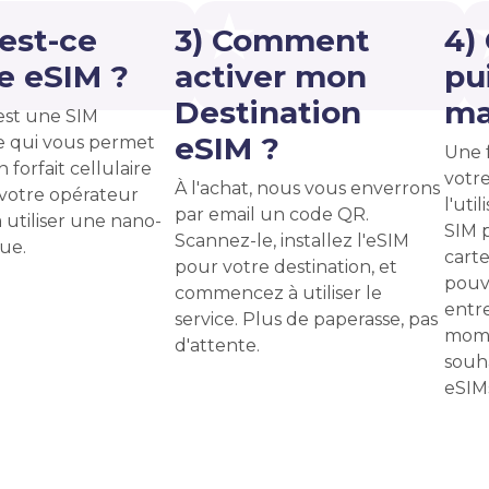
'est-ce
3) Comment
4)
e eSIM ?
activer mon
pui
Destination
ma
est une SIM
eSIM ?
 qui vous permet
Une f
n forfait cellulaire
votr
À l'achat, nous vous enverrons
votre opérateur
l'uti
par email un code QR.
à utiliser une nano-
SIM 
Scannez-le, installez l'eSIM
ue.
carte
pour votre destination, et
pouv
commencez à utiliser le
entre
service. Plus de paperasse, pas
mome
d'attente.
souha
eSIMs