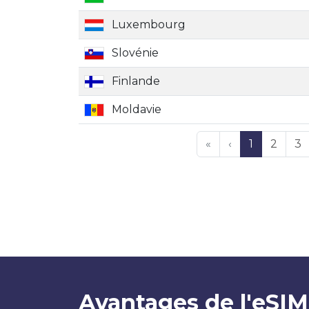
Luxembourg
Slovénie
Finlande
Moldavie
«
‹
1
2
3
Avantages de l'eSIM