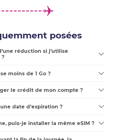
équemment posées
'une réduction si j'utilise
 ?
lise moins de 1 Go ?
ger le crédit de mon compte ?
 une date d'expiration ?
e, puis-je installer la même eSIM ?
avant la fin de la journée, la