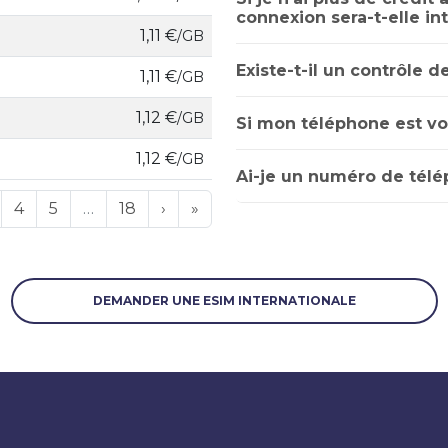
connexion sera-t-elle i
1,11 €
/GB
Existe-t-il un contrôle d
1,11 €
/GB
1,12 €
/GB
Si mon téléphone est vol
1,12 €
/GB
Ai-je un numéro de télé
4
5
…
18
›
»
DEMANDER UNE ESIM INTERNATIONALE