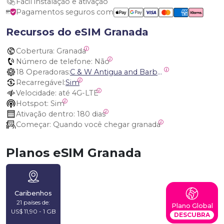
Fácil instalação e ativação
Pagamentos seguros com
Recursos do eSIM Granada
Cobertura:
 Granada
Número de telefone:
 Não
18 Operadoras:
C & W Antigua and Barbuda, Cable and Wireless Anguilla, Cable & Wireless - LIME, Setel Netherlands Antilles, BTC Bahamas, C&W (Flow), Claro, Bouygues/DigiCel, Dauphin, Free, Cable & Wireless Jamaica, Cable & Wireless Saint Kitts and Nevis, Cable & Wireless Saint Lucia, Cable & Wireless Montserrat, Liberty, Telephone Company Puerto Rico , Cable & Wireless, C & W Saint Vincent and Grenadines
Recarregável:
Sim
Velocidade:
 até 4G-LTE
Hotspot:
 Sim
Ativação dentro:
 180 dias
Começar:
 Quando você chegar granada
Planos eSIM Granada
Caribenhos
21 países de:
Plano Global
US$ 11,90 - 1 GB
DESCUBRA