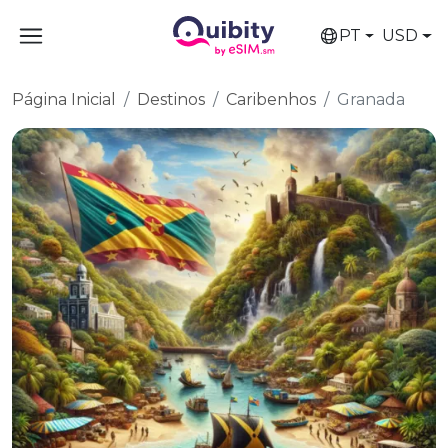
PT
USD
Página Inicial
Destinos
Caribenhos
Granada