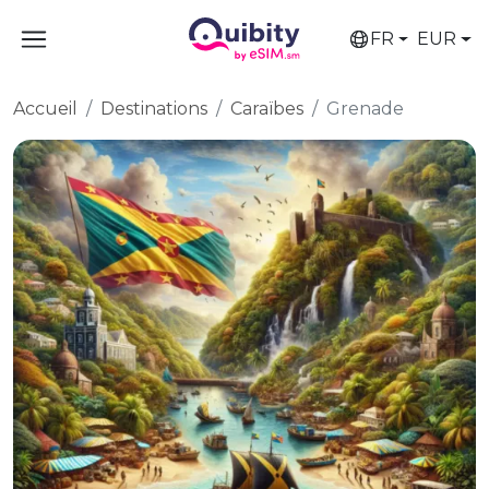
FR
EUR
Accueil
Destinations
Caraïbes
Grenade