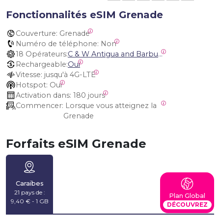
Fonctionnalités eSIM Grenade
Couverture:
 Grenade
Numéro de téléphone:
 Non
18 Opérateurs:
C & W Antigua and Barbuda, Cable and Wireless Anguilla, Cable & Wireless - LIME, Setel Netherlands Antilles, BTC Bahamas, C&W (Flow), Claro, Bouygues/DigiCel, Dauphin, Free, Cable & Wireless Jamaica, Cable & Wireless Saint Kitts and Nevis, Cable & Wireless Saint Lucia, Cable & Wireless Montserrat, Liberty, Telephone Company Puerto Rico , Cable & Wireless, C & W Saint Vincent and Grenadines
Rechargeable:
Oui
Vitesse:
 jusqu'à 4G-LTE
Hotspot:
 Oui
Activation dans:
 180 jours
Commencer:
 Lorsque vous atteignez la 
Grenade
Forfaits eSIM Grenade
Caraïbes
21 pays de :
Plan Global
9,40 € - 1 GB
DÉCOUVREZ