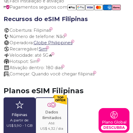
Fácil instalação e ativação
Pagamentos seguros com
Recursos do eSIM Filipinas
Cobertura:
 Filipinas
Número de telefone:
 Não
Operadora:
Globe Philippines
Recarregável:
Sim
Velocidade:
 até 5G🔥
Hotspot:
 Sim
Ativação dentro:
 180 dias
Começar:
 Quando você chegar filipinas
Planos eSIM Filipinas
Dados
Filipinas
Ilimitados
A partir de:
Plano Global
Até:
US$ 5,90 - 1 GB
DESCUBRA
US$ 4,32 / dia