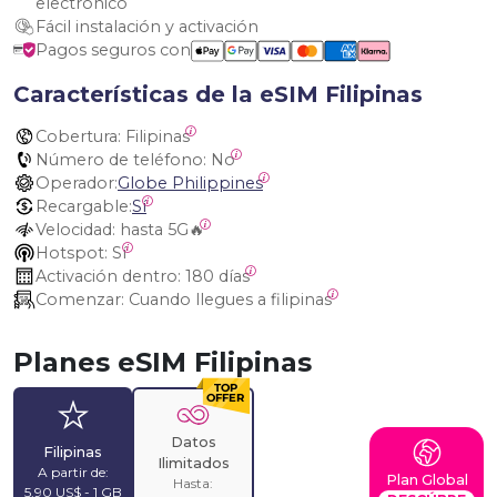
electrónico
Fácil instalación y activación
Pagos seguros con
Características de la eSIM Filipinas
Cobertura:
 Filipinas
Número de teléfono:
 No
Operador:
Globe Philippines
Recargable:
Sí
Velocidad:
 hasta 5G🔥
Hotspot:
 Sí
Activación dentro:
 180 días
Comenzar:
 Cuando llegues a filipinas
Planes eSIM Filipinas
Datos
Filipinas
Ilimitados
A partir de:
Plan Global
Hasta:
5,90 US$ - 1 GB