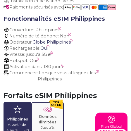
Installation et activation faciles
Paiements sécurisés avec
Fonctionnalités eSIM Philippines
Couverture:
 Philippines
Numéro de téléphone:
 Non
Opérateur:
Globe Philippines
Rechargeable:
Oui
Vitesse:
 jusqu'à 5G🔥
Hotspot:
 Oui
Activation dans:
 180 jours
Commencer:
 Lorsque vous atteignez les 
Philippines
Forfaits eSIM Philippines
Données
Philippines
Illimitées
À partir de :
Plan Global
Jusqu'à:
4,60 € - 1 GB