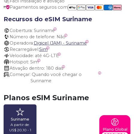
Fácil instalação e ativação
Pagamentos seguros com
Recursos do eSIM Suriname
Cobertura:
 Suriname
Número de telefone:
 Não
Operadora:
Digicel (JAM) - Suriname
Recarregável:
Sim
Velocidade:
 até 4G-LTE
Hotspot:
 Sim
Ativação dentro:
 180 dias
Começar:
 Quando você chegar o 
Suriname
Planos eSIM Suriname
Suriname
A partir de:
Plano Global
US$ 20,10 - 1