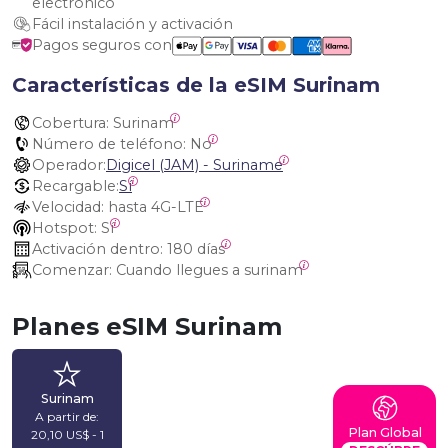
electrónico
Fácil instalación y activación
Pagos seguros con
Características de la eSIM Surinam
Cobertura:
 Surinam
Número de teléfono:
 No
Operador:
Digicel (JAM) - Suriname
Recargable:
Sí
Velocidad:
 hasta 4G-LTE
Hotspot:
 Sí
Activación dentro:
 180 días
Comenzar:
 Cuando llegues a surinam
Planes eSIM Surinam
Surinam
A partir de:
Plan Global
20,10 US$ - 1