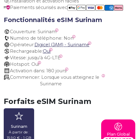
Installation et activation faciles
Paiements sécurisés avec
Fonctionnalités eSIM Surinam
Couverture:
 Surinam
Numéro de téléphone:
 Non
Opérateur:
Digicel (JAM) - Suriname
Rechargeable:
Oui
Vitesse:
 jusqu'à 4G-LTE
Hotspot:
 Oui
Activation dans:
 180 jours
Commencer:
 Lorsque vous atteignez le 
Suriname
Forfaits eSIM Surinam
Surinam
À partir de :
Plan Global
15,90 € - 1 GB