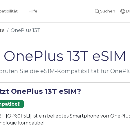
tibilität
Hilfe
Suchen
D
te
OnePlus 13T
OnePlus 13T eSIM
rüfen Sie die eSIM-Kompatibilität für OnePl
tzt OnePlus 13T eSIM?
patibel!
T [OP60F5L1] ist ein beliebtes Smartphone von OnePlus
nologie kompatibel.