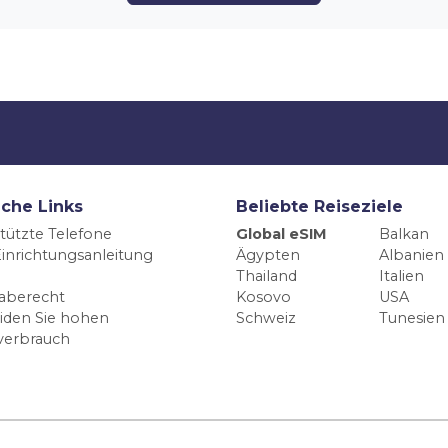
iche Links
Beliebte Reiseziele
tützte Telefone
Global eSIM
Balkan
inrichtungsanleitung
Ägypten
Albanien
Thailand
Italien
aberecht
Kosovo
USA
iden Sie hohen
Schweiz
Tunesien
verbrauch