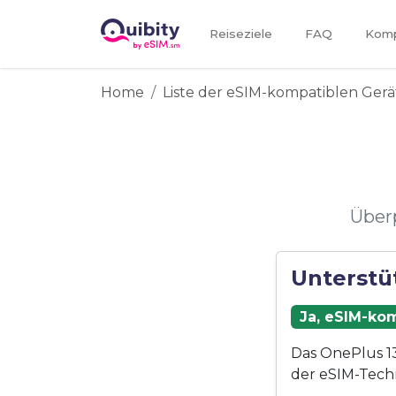
Reiseziele
FAQ
Kompa
Home
Liste der eSIM-kompatiblen Gerä
Überp
Unterstü
Ja, eSIM-kom
Das OnePlus 13
der eSIM-Tech