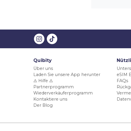
Quibity
Nützl
Über uns
Unters
Laden Sie unsere App herunter
eSIM E
⚠️ Hilfe ⚠️
FAQs
Partnerprogramm
Rückg
Wiederverkäuferprogramm
Verme
Kontaktiere uns
Daten
Der Blog