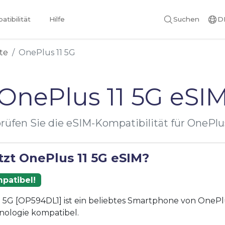
tibilität
Hilfe
Suchen
D
te
OnePlus 11 5G
OnePlus 11 5G eSI
rüfen Sie die eSIM-Kompatibilität für OnePlus
tzt OnePlus 11 5G eSIM?
patibel!
 5G [OP594DL1] ist ein beliebtes Smartphone von OnePlu
nologie kompatibel.