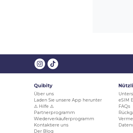
Quibity
Nützl
Über uns
Unters
Laden Sie unsere App herunter
eSIM E
⚠️ Hilfe ⚠️
FAQs
Partnerprogramm
Rückg
Wiederverkäuferprogramm
Verme
Kontaktiere uns
Daten
Der Blog