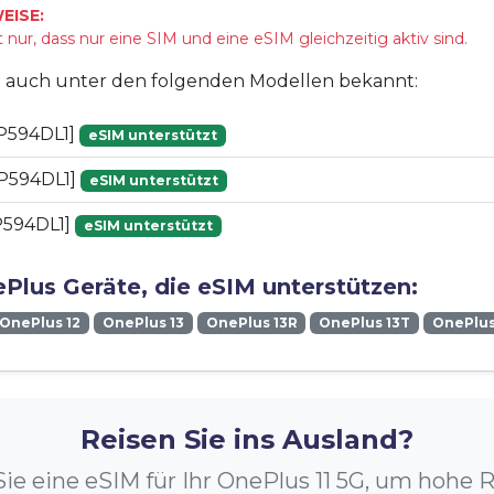
EISE:
 nur, dass nur eine SIM und eine eSIM gleichzeitig aktiv sind.
st auch unter den folgenden Modellen bekannt:
P594DL1]
eSIM unterstützt
P594DL1]
eSIM unterstützt
P594DL1]
eSIM unterstützt
Plus Geräte, die eSIM unterstützen:
OnePlus 12
OnePlus 13
OnePlus 13R
OnePlus 13T
OnePlu
Reisen Sie ins Ausland?
ie eine eSIM für Ihr OnePlus 11 5G, um hohe