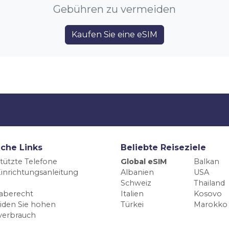
Gebühren zu vermeiden
Kaufen Sie eine eSIM
iche Links
Beliebte Reiseziele
tützte Telefone
Global eSIM
Balkan
inrichtungsanleitung
Albanien
USA
Schweiz
Thailand
aberecht
Italien
Kosovo
iden Sie hohen
Türkei
Marokko
verbrauch