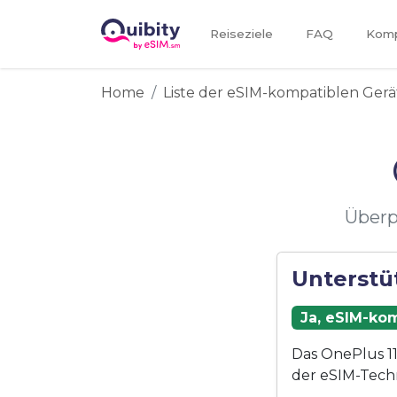
Reiseziele
FAQ
Kompa
Home
Liste der eSIM-kompatiblen Gerä
Überp
Unterstü
Ja, eSIM-kom
Das OnePlus 11
der eSIM-Tech