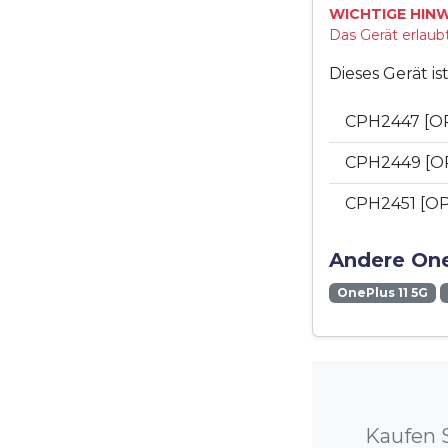
WICHTIGE HINW
Das Gerät erlaubt
Dieses Gerät i
CPH2447 [O
CPH2449 [O
CPH2451 [O
Andere One
OnePlus 11 5G
Kaufen S