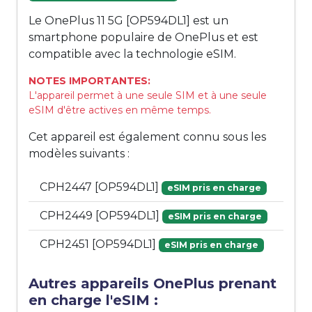
Le OnePlus 11 5G [OP594DL1] est un
smartphone populaire de OnePlus et est
compatible avec la technologie eSIM.
NOTES IMPORTANTES:
L'appareil permet à une seule SIM et à une seule
eSIM d'être actives en même temps.
Cet appareil est également connu sous les
modèles suivants :
CPH2447 [OP594DL1]
eSIM pris en charge
CPH2449 [OP594DL1]
eSIM pris en charge
CPH2451 [OP594DL1]
eSIM pris en charge
Autres appareils OnePlus prenant
en charge l'eSIM :