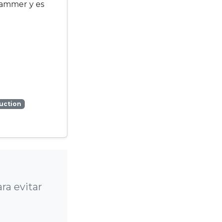
ammer y es
uction
a evitar