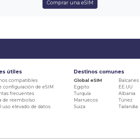
Comprar una eSIM
es útiles
Destinos comunes
nos compatibles
Global eSIM
Balcanes
e configuración de eSIM
Egipto
EE.UU
tas frecuentes
Turquía
Albania
ca de reembolso
Marruecos
Túnez
el uso elevado de datos
Suiza
Tailandia