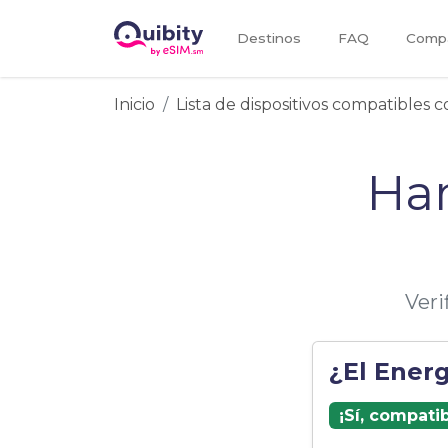
Destinos
FAQ
Compa
Inicio
Lista de dispositivos compatibles 
Ha
Veri
¿El Ener
¡Sí, compati