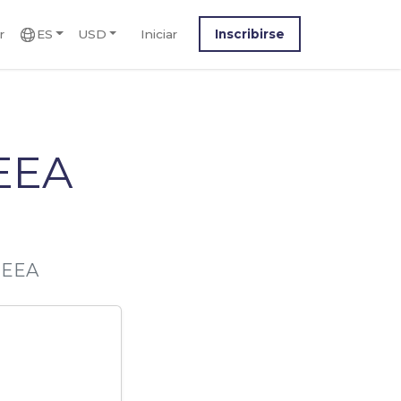
r
ES
USD
Iniciar
Inscribirse
EEA
2_EEA