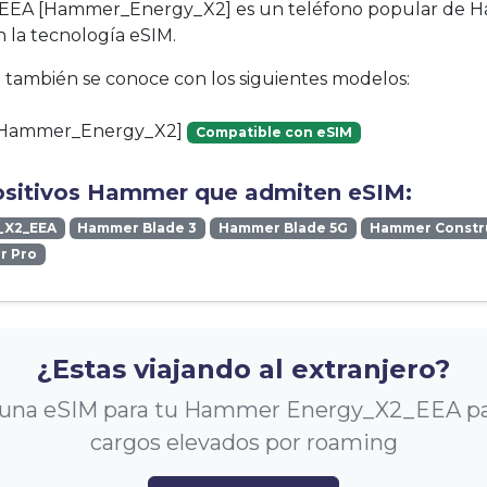
EEA [Hammer_Energy_X2] es un teléfono popular de H
 la tecnología eSIM.
vo también se conoce con los siguientes modelos:
[Hammer_Energy_X2]
Compatible con eSIM
ositivos Hammer que admiten eSIM:
_X2_EEA
Hammer Blade 3
Hammer Blade 5G
Hammer Constr
r Pro
¿Estas viajando al extranjero?
una eSIM para tu Hammer Energy_X2_EEA par
cargos elevados por roaming