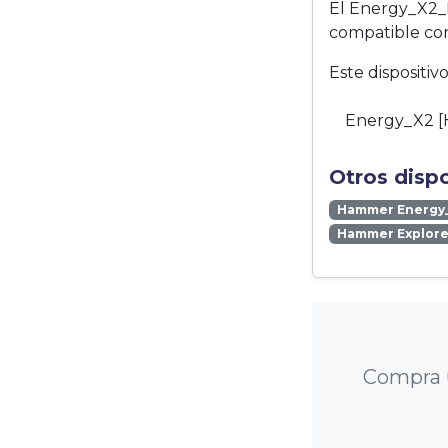
El Energy_X2_
compatible con
Este dispositi
Energy_X2 
Otros disp
Hammer Energy
Hammer Explore
Compra 