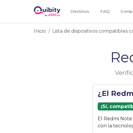
Destinos
FAQ
Compa
Inicio
Lista de dispositivos compatibles 
Re
Verif
¿El Redm
¡Sí, compati
El Redmi Note 
con la tecnolo