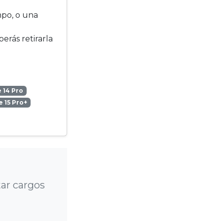
mpo, o una
berás retirarla
 14 Pro
 15 Pro+
ar cargos