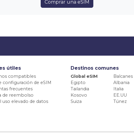
Comprar una eSIM
es útiles
Destinos comunes
nos compatibles
Global eSIM
Balcanes
e configuración de eSIM
Egipto
Albania
tas frecuentes
Tailandia
Italia
ca de reembolso
Kosovo
EE.UU
el uso elevado de datos
Suiza
Túnez