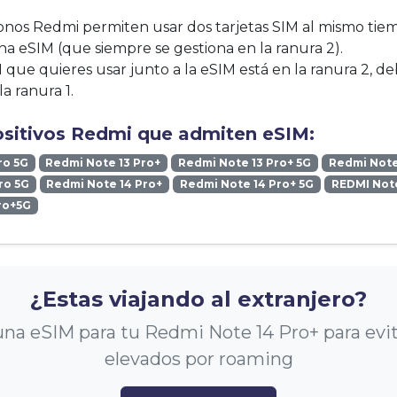
fonos Redmi permiten usar dos tarjetas SIM al mismo tie
na eSIM (que siempre se gestiona en la ranura 2).
IM que quieres usar junto a la eSIM está en la ranura 2, de
la ranura 1.
ositivos Redmi que admiten eSIM:
ro 5G
Redmi Note 13 Pro+
Redmi Note 13 Pro+ 5G
Redmi Note
ro 5G
Redmi Note 14 Pro+
Redmi Note 14 Pro+ 5G
REDMI Note
ro+5G
¿Estas viajando al extranjero?
na eSIM para tu Redmi Note 14 Pro+ para evit
elevados por roaming