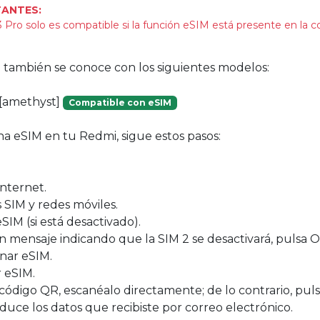
ANTES:
 Pro solo es compatible si la función eSIM está presente en la c
vo también se conoce con los siguientes modelos:
[amethyst]
Compatible con eSIM
na eSIM en tu Redmi, sigue estos pasos:
Internet.
s SIM y redes móviles.
eSIM (si está desactivado).
un mensaje indicando que la SIM 2 se desactivará, pulsa O
onar eSIM.
r eSIM.
 código QR, escanéalo directamente; de lo contrario, puls
duce los datos que recibiste por correo electrónico.