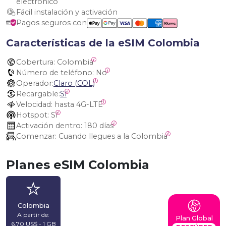
electrónico
Fácil instalación y activación
Pagos seguros con
Características de la eSIM Colombia
Cobertura:
 Colombia
Número de teléfono:
 No
Operador:
Claro (COL)
Recargable:
Sí
Velocidad:
 hasta 4G-LTE
Hotspot:
 Sí
Activación dentro:
 180 días
Comenzar:
 Cuando llegues a la Colombia
Planes eSIM Colombia
Colombia
A partir de:
Plan Global
6,70 US$ - 1 GB