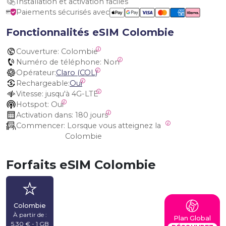
Installation et activation faciles
Paiements sécurisés avec
Fonctionnalités eSIM Colombie
Couverture:
 Colombie
Numéro de téléphone:
 Non
Opérateur:
Claro (COL)
Rechargeable:
Oui
Vitesse:
 jusqu'à 4G-LTE
Hotspot:
 Oui
Activation dans:
 180 jours
Commencer:
 Lorsque vous atteignez la 
Colombie
Forfaits eSIM Colombie
Colombie
À partir de :
Plan Global
5,30 € - 1 GB