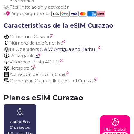
electrónico
Fácil instalación y activación
Pagos seguros con
Características de la eSIM Curazao
Cobertura:
 Curazao
Número de teléfono:
 No
18 Operadors:
C & W Antigua and Barbuda, Cable and Wireless Anguilla, Cable & Wireless - LIME, Setel Netherlands Antilles, BTC Bahamas, C&W (Flow), Claro, Bouygues/DigiCel, Dauphin, Free, Cable & Wireless Jamaica, Cable & Wireless Saint Kitts and Nevis, Cable & Wireless Saint Lucia, Cable & Wireless Montserrat, Liberty, Telephone Company Puerto Rico , Cable & Wireless, C & W Saint Vincent and Grenadines
Recargable:
Sí
Velocidad:
 hasta 4G-LTE
Hotspot:
 Sí
Activación dentro:
 180 días
Comenzar:
 Cuando llegues a el Curazao
Planes eSIM Curazao
Caribeños
21 países de:
Plan Global
11,90 US$ - 1 GB