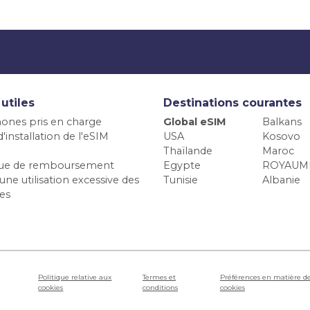
 utiles
Destinations courantes
ones pris en charge
Global eSIM
Balkans
'installation de l'eSIM
USA
Kosovo
Thaïlande
Maroc
ique de remboursement
Egypte
ROYAUM
une utilisation excessive des
Tunisie
Albanie
es
Politique relative aux
Termes et
Préférences en matière d
cookies
conditions
cookies