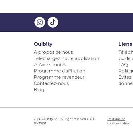
Quibity
Liens
À propos de nous
Téléph
Téléchargez notre application
Guide d
⚠️ Aidez-moi ⚠️
FAQ
Programme d'affiliation
Polit
Programme revendeur
Évitez 
Contactez-nous
donné
Blog
2026 Quibity Srl - All right reserved. C.O.E.
Politique de
SM31836
confidentialité