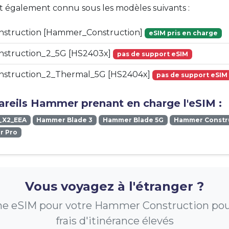
st également connu sous les modèles suivants :
struction [Hammer_Construction]
eSIM pris en charge
struction_2_5G [HS2403x]
pas de support eSIM
struction_2_Thermal_5G [HS2404x]
pas de support eSIM
areils Hammer prenant en charge l'eSIM :
_X2_EEA
Hammer Blade 3
Hammer Blade 5G
Hammer Constr
r Pro
Vous voyagez à l'étranger ?
e eSIM pour votre Hammer Construction pour
frais d'itinérance élevés