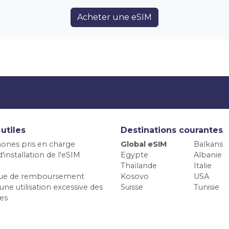
Acheter une eSIM
 utiles
Destinations courantes
ones pris en charge
Global eSIM
Balkans
'installation de l'eSIM
Egypte
Albanie
Thaïlande
Italie
ique de remboursement
Kosovo
USA
une utilisation excessive des
Suisse
Tunisie
es