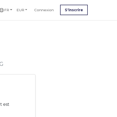
FR
EUR
Connexion
S'inscrire
M
5G
t est