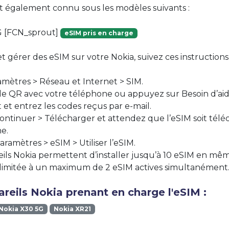
st également connu sous les modèles suivants :
G [FCN_sprout]
eSIM pris en charge
et gérer des eSIM sur votre Nokia, suivez ces instructions 
mètres > Réseau et Internet > SIM.
e QR avec votre téléphone ou appuyez sur Besoin d’aide 
t entrez les codes reçus par e-mail.
ntinuer > Télécharger et attendez que l’eSIM soit télé
e.
ramètres > eSIM > Utiliser l’eSIM.
eils Nokia permettent d’installer jusqu’à 10 eSIM en mê
est limitée à un maximum de 2 eSIM actives simultanément
reils Nokia prenant en charge l'eSIM :
Nokia X30 5G
Nokia XR21