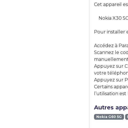
Cet appareil e
Nokia X30 5
Pour installer 
Accédez à Para
Scannez le cod
manuellement e
Appuyez sur Co
votre téléphon
Appuyez sur Pa
Certains appar
l’utilisation 
Autres appa
Nokia G60 5G