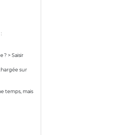
:
? > Saisir
chargée sur
me temps, mais
.