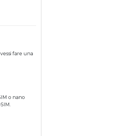
ovessi fare una
SIM o nano
eSIM.