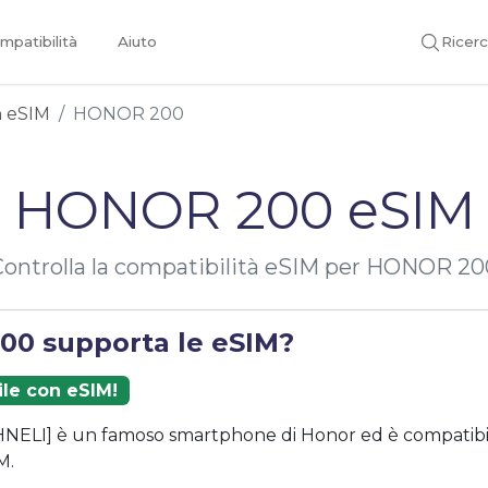
mpatibilità
Aiuto
Ricer
on eSIM
HONOR 200
HONOR 200 eSIM
Controlla la compatibilità eSIM per HONOR 20
0 supporta le eSIM?
ile con eSIM!
ELI] è un famoso smartphone di Honor ed è compatibil
M.