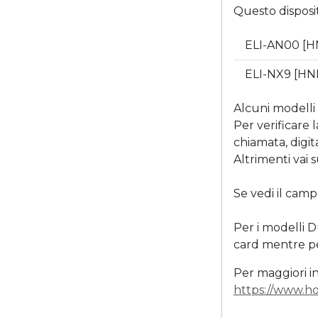
Questo disposi
ELI-AN00 [H
ELI-NX9 [HN
Alcuni modelli
Per verificare 
chiamata, digi
Altrimenti vai
Se vedi il camp
Per i modelli 
card mentre per
Per maggiori in
https://www.ho