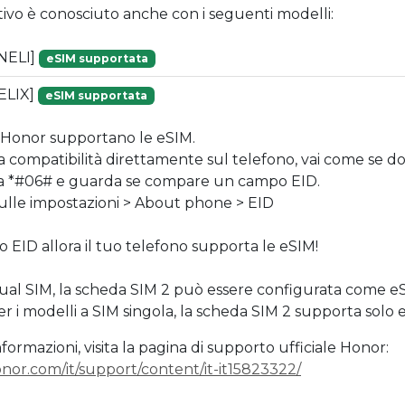
tivo è conosciuto anche con i seguenti modelli:
NELI]
eSIM supportata
ELIX]
eSIM supportata
 Honor supportano le eSIM.
la compatibilità direttamente sul telefono, vai come se d
ta *#06# e guarda se compare un campo EID.
 sulle impostazioni > About phone > EID
o EID allora il tuo telefono supporta le eSIM!
Dual SIM, la scheda SIM 2 può essere configurata come e
 i modelli a SIM singola, la scheda SIM 2 supporta solo 
formazioni, visita la pagina di supporto ufficiale Honor:
nor.com/it/support/content/it-it15823322/