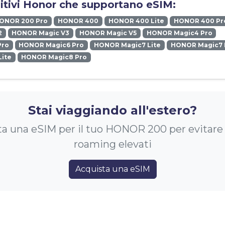
sitivi Honor che supportano eSIM:
ONOR 200 Pro
HONOR 400
HONOR 400 Lite
HONOR 400 Pr
2
HONOR Magic V3
HONOR Magic V5
HONOR Magic4 Pro
Pro
HONOR Magic6 Pro
HONOR Magic7 Lite
HONOR Magic7 
ite
HONOR Magic8 Pro
Stai viaggiando all'estero?
a una eSIM per il tuo HONOR 200 per evitare 
roaming elevati
Acquista una eSIM