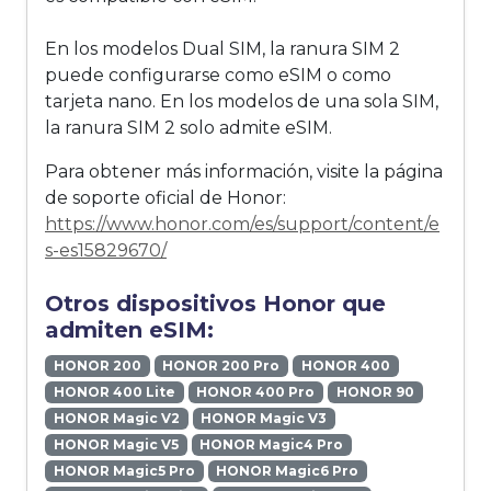
En los modelos Dual SIM, la ranura SIM 2
puede configurarse como eSIM o como
tarjeta nano. En los modelos de una sola SIM,
la ranura SIM 2 solo admite eSIM.
Para obtener más información, visite la página
de soporte oficial de Honor:
https://www.honor.com/es/support/content/e
s-es15829670/
Otros dispositivos Honor que
admiten eSIM:
HONOR 200
HONOR 200 Pro
HONOR 400
HONOR 400 Lite
HONOR 400 Pro
HONOR 90
HONOR Magic V2
HONOR Magic V3
HONOR Magic V5
HONOR Magic4 Pro
HONOR Magic5 Pro
HONOR Magic6 Pro