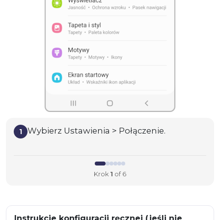
Wybierz Ustawienia > Połączenie.
1
Krok
1
of 6
Instrukcje konfiguracji ręcznej (jeśli nie