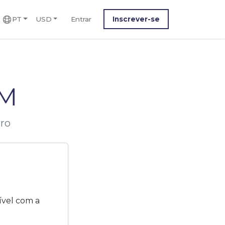
PT
USD
Entrar
Inscrever-se
IM
Pro
ível com a