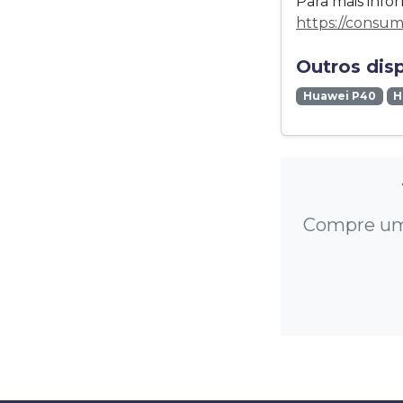
Para mais infor
https://consu
Outros dis
Huawei P40
H
Compre um 