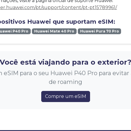
mações, visite a página oficial de suporte Huawei:
mer.huawei.com/pt/support/content/pt-pt15789961/
positivos Huawei que suportam eSIM:
uawei P40 Pro
Huawei Mate 40 Pro
Huawei Pura 70 Pro
Você está viajando para o exterior
eSIM para o seu Huawei P40 Pro para evitar al
de roaming
Compre um eSIM