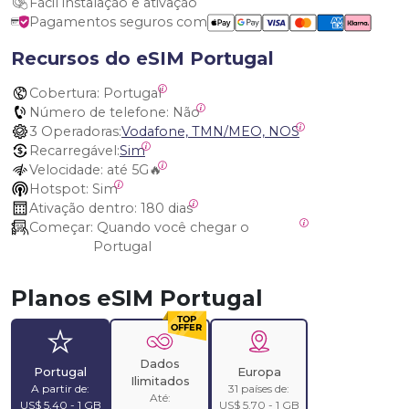
Fácil instalação e ativação
Pagamentos seguros com
Recursos do eSIM Portugal
Cobertura:
 Portugal
Número de telefone:
 Não
3 Operadoras:
Vodafone, TMN/MEO, NOS
Recarregável:
Sim
Velocidade:
 até 5G🔥
Hotspot:
 Sim
Ativação dentro:
 180 dias
Começar:
 Quando você chegar o 
Portugal
Planos eSIM Portugal
Dados
Portugal
Europa
Ilimitados
A partir de:
31 países de:
Até:
US$ 5,40 - 1 GB
US$ 5,70 - 1 GB