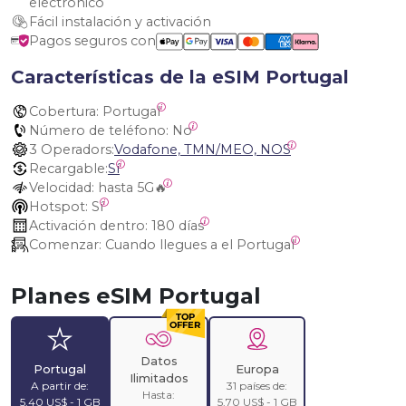
electrónico
Fácil instalación y activación
Pagos seguros con
Características de la eSIM Portugal
Cobertura:
 Portugal
Número de teléfono:
 No
3 Operadors:
Vodafone, TMN/MEO, NOS
Recargable:
Sí
Velocidad:
 hasta 5G🔥
Hotspot:
 Sí
Activación dentro:
 180 días
Comenzar:
 Cuando llegues a el Portugal
Planes eSIM Portugal
Datos
Portugal
Europa
Ilimitados
A partir de:
31 países de:
Hasta:
5,40 US$ - 1 GB
5,70 US$ - 1 GB