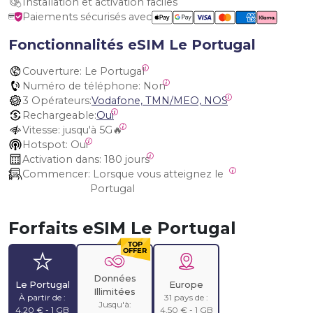
Installation et activation faciles
Paiements sécurisés avec
Fonctionnalités eSIM Le Portugal
Couverture:
 Le Portugal
Numéro de téléphone:
 Non
3 Opérateurs:
Vodafone, TMN/MEO, NOS
Rechargeable:
Oui
Vitesse:
 jusqu'à 5G🔥
Hotspot:
 Oui
Activation dans:
 180 jours
Commencer:
 Lorsque vous atteignez le 
Portugal
Forfaits eSIM Le Portugal
Données
Le Portugal
Europe
Illimitées
À partir de :
31 pays de :
Jusqu'à:
4,20 € - 1 GB
4,50 € - 1 GB