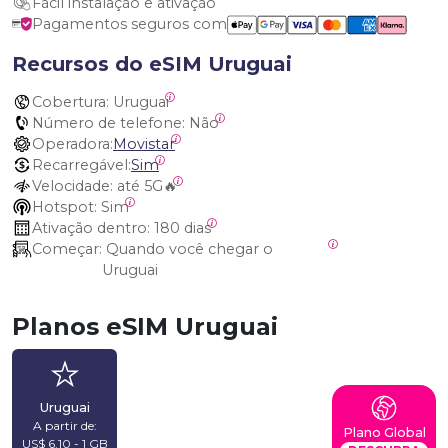
Fácil instalação e ativação
Pagamentos seguros com
Recursos do eSIM Uruguai
Cobertura:
 Uruguai
Número de telefone:
 Não
Operadora:
Movistar
Recarregável:
Sim
Velocidade:
 até 5G🔥
Hotspot:
 Sim
Ativação dentro:
 180 dias
Começar:
 Quando você chegar o 
Uruguai
Planos eSIM Uruguai
Uruguai
A partir de:
Plano Global
US$ 6,10 - 1 GB