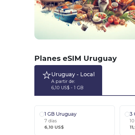
Planes eSIM Uruguay
Uruguay
- Local
A partir de:
6,10 US$ - 1 GB
1 GB Uruguay
3
7 días
10
6,10 US$
11