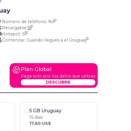
guay
Número de teléfono:
 No
Recargable:
Sí
Hotspot:
 Sí
Comenzar:
 Cuando llegues a el Uruguay
Plan Global
Paga solo por los datos que utilizas
DESCÚBRE
5 GB Uruguay
15 días
17,60 US$