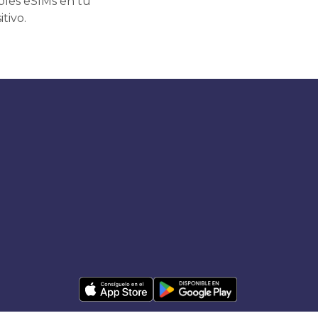
ples eSIMs en tu
itivo.