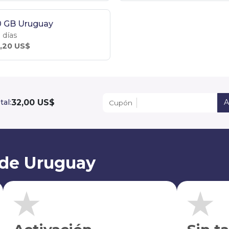
0 GB Uruguay
 días
,20 US$
32,00 US$
tal:
A
Cupón
 de Uruguay