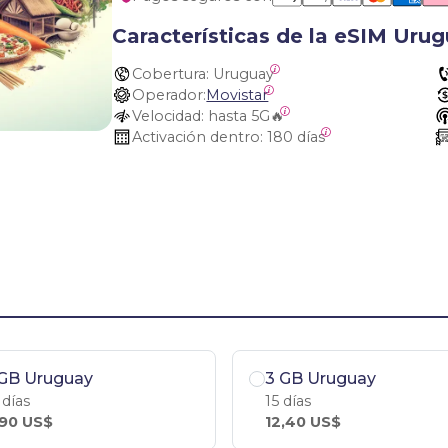
Características de la eSIM Uru
Cobertura:
 Uruguay
Operador:
Movistar
Velocidad:
 hasta 5G🔥
Activación dentro:
 180 días
 GB Uruguay
3 GB Uruguay
 días
15 días
,90 US$
12,40 US$