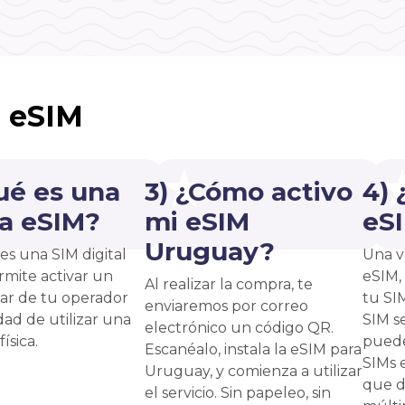
s eSIM
ué es una
3) ¿Cómo activo
4)
ta eSIM?
mi eSIM
eS
Uruguay?
es una SIM digital
Una v
rmite activar un
eSIM,
Al realizar la compra, te
lar de tu operador
tu SI
enviaremos por correo
dad de utilizar una
SIM s
electrónico un código QR.
ísica.
puede
Escanéalo, instala la eSIM para
SIMs 
Uruguay, y comienza a utilizar
que d
el servicio. Sin papeleo, sin