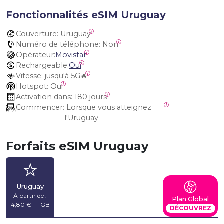
Fonctionnalités eSIM Uruguay
Couverture:
 Uruguay
Numéro de téléphone:
 Non
Opérateur:
Movistar
Rechargeable:
Oui
Vitesse:
 jusqu'à 5G🔥
Hotspot:
 Oui
Activation dans:
 180 jours
Commencer:
 Lorsque vous atteignez 
l'Uruguay
Forfaits eSIM Uruguay
Uruguay
À partir de :
Plan Global
4,80 € - 1 GB
DÉCOUVREZ