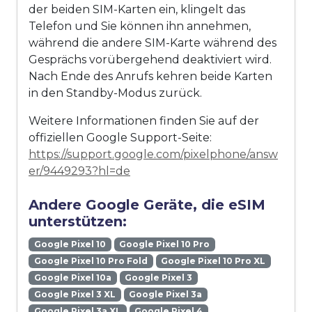
der beiden SIM-Karten ein, klingelt das
Telefon und Sie können ihn annehmen,
während die andere SIM-Karte während des
Gesprächs vorübergehend deaktiviert wird.
Nach Ende des Anrufs kehren beide Karten
in den Standby-Modus zurück.
Weitere Informationen finden Sie auf der
offiziellen Google Support-Seite:
https://support.google.com/pixelphone/answ
er/9449293?hl=de
Andere Google Geräte, die eSIM
unterstützen:
Google Pixel 10
Google Pixel 10 Pro
Google Pixel 10 Pro Fold
Google Pixel 10 Pro XL
Google Pixel 10a
Google Pixel 3
Google Pixel 3 XL
Google Pixel 3a
Google Pixel 3a XL
Google Pixel 4