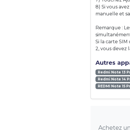
8) Si vous ave
manuelle et sai
Remarque : Les
simultanément
Si la carte SI
2, vous devez l
Autres appa
Redmi Note 13 P
Redmi Note 14 P
REDMI Note 15 P
Achetez un