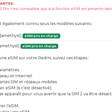
ANTES:
 Pro n'est compatible que si la fonction eSIM est présente dan
st également connu sous les modèles suivants :
[amethyst]
eSIM pris en charge
[amethyst]
eSIM pris en charge
une eSIM sur votre Redmi, suivez ces étapes :
aramètres.
eau et Internet.
artes SIM et réseaux mobiles.
ser eSIM (si c’est désactivé).
ge apparaît pour vous avertir que la SIM 2 va être désac
er l’eSIM.
outer une eSIM.