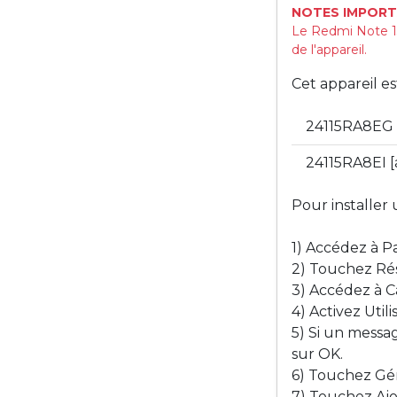
NOTES IMPORT
Le Redmi Note 13
de l'appareil.
Cet appareil e
24115RA8EG 
24115RA8EI 
Pour installer 
1) Accédez à P
2) Touchez Rés
3) Accédez à C
4) Activez Utili
5) Si un messa
sur OK.
6) Touchez Gér
7) Touchez Aj