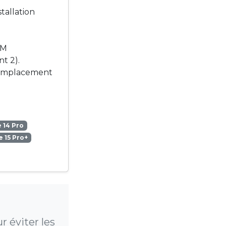
tallation
IM
t 2).
 l’emplacement
 14 Pro
 15 Pro+
 éviter les