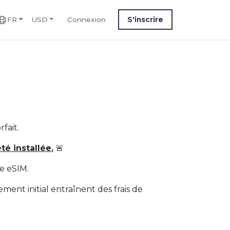
FR
USD
Connexion
S'inscrire
fait.
é installée.
🚨
e eSIM.
nt initial entraînent des frais de