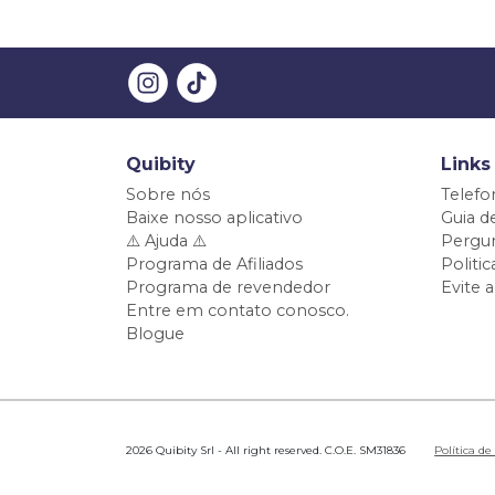
Quibity
Links
Sobre nós
Telefo
Baixe nosso aplicativo
Guia d
⚠️ Ajuda ⚠️
Pergun
Programa de Afiliados
Politi
Programa de revendedor
Evite 
Entre em contato conosco.
Blogue
2026 Quibity Srl - All right reserved. C.O.E. SM31836
Política de