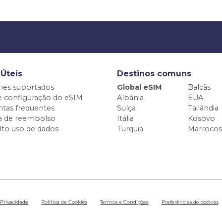
 Úteis
Destinos comuns
nes suportados
Global eSIM
Balcãs
e configuração do eSIM
Albânia
EUA
tas frequentes
Suíça
Tailândia
ca de reembolso
Itália
Kosovo
alto uso de dados
Turquia
Marrocos
 Privacidade
Política de Cookies
Termos e Condições
Preferências de cookies