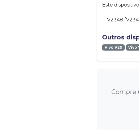
Este dispositi
V2348 [V23
Outros dis
Vivo V29
Vivo
Compre u