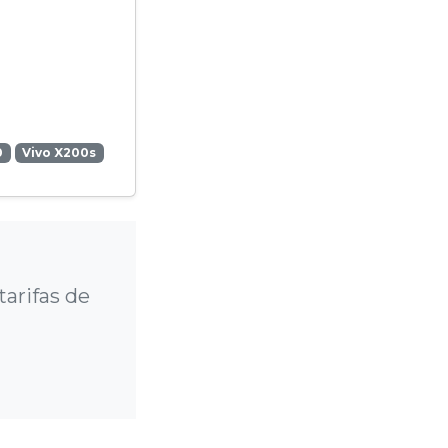
0
Vivo X200s
?
arifas de