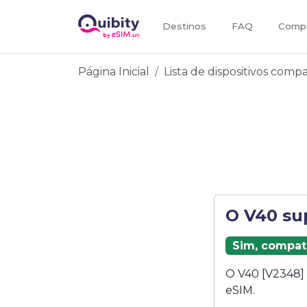
Destinos
FAQ
Compa
Página Inicial
Lista de dispositivos comp
O V40 su
Sim, compat
O V40 [V2348]
eSIM.