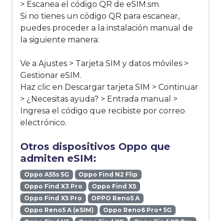
> Escanea el código QR de eSIM.sm.
Si no tienes un código QR para escanear,
puedes proceder a la instalación manual de
la siguiente manera:
Ve a Ajustes > Tarjeta SIM y datos móviles >
Gestionar eSIM.
Haz clic en Descargar tarjeta SIM > Continuar
> ¿Necesitas ayuda? > Entrada manual >
Ingresa el código que recibiste por correo
electrónico.
Otros dispositivos Oppo que
admiten eSIM:
Oppo A55s 5G
Oppo Find N2 Flip
Oppo Find X3 Pro
Oppo Find X5
Oppo Find X5 Pro
OPPO Reno5 A
Oppo Reno5 A (eSIM)
Oppo Reno6 Pro+ 5G