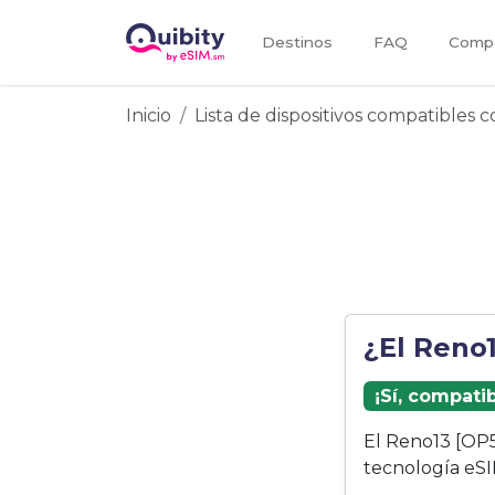
Destinos
FAQ
Compa
Inicio
Lista de dispositivos compatibles 
¿El Reno
¡Sí, compati
El Reno13 [OP5
tecnología eSI