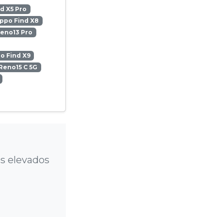
d X5 Pro
ppo Find X8
eno13 Pro
o Find X9
Reno15 C 5G
s elevados