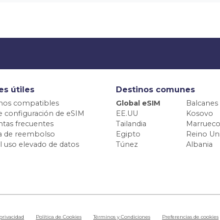
es útiles
Destinos comunes
nos compatibles
Global eSIM
Balcanes
e configuración de eSIM
EE.UU
Kosovo
tas frecuentes
Tailandia
Marrueco
ca de reembolso
Egipto
Reino Un
el uso elevado de datos
Túnez
Albania
 privacidad
Política de Cookies
Términos y Condiciones
Preferencias de cookies