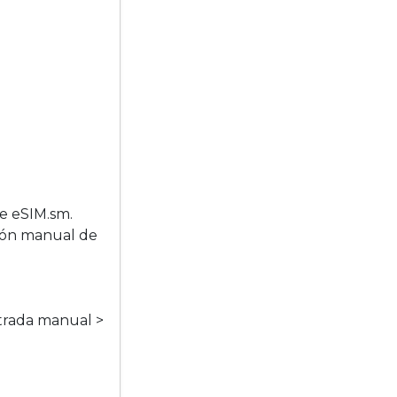
de eSIM.sm.
ción manual de
ntrada manual >