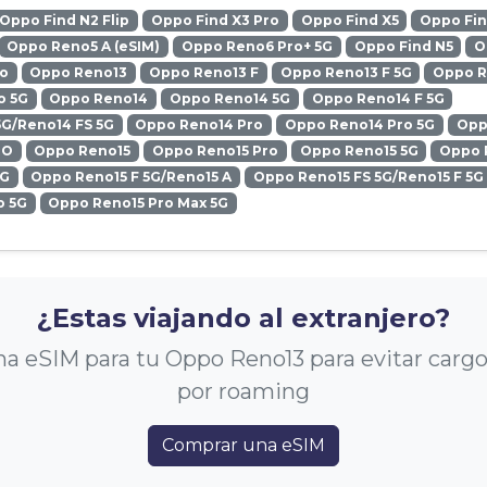
Oppo Find N2 Flip
Oppo Find X3 Pro
Oppo Find X5
Oppo Fin
Oppo Reno5 A (eSIM)
Oppo Reno6 Pro+ 5G
Oppo Find N5
O
ro
Oppo Reno13
Oppo Reno13 F
Oppo Reno13 F 5G
Oppo R
o 5G
Oppo Reno14
Oppo Reno14 5G
Oppo Reno14 F 5G
5G/Reno14 FS 5G
Oppo Reno14 Pro
Oppo Reno14 Pro 5G
Opp
RO
Oppo Reno15
Oppo Reno15 Pro
Oppo Reno15 5G
Oppo 
5G
Oppo Reno15 F 5G/Reno15 A
Oppo Reno15 FS 5G/Reno15 F 5G
o 5G
Oppo Reno15 Pro Max 5G
¿Estas viajando al extranjero?
a eSIM para tu Oppo Reno13 para evitar cargo
por roaming
Comprar una eSIM