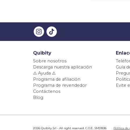
Quibity
Enlac
Sobre nosotros
Teléfo
Descarga nuestra aplicación
Guía d
⚠️ Ayuda ⚠️
Pregun
Programa de afiliación
Politi
Programa de revendedor
Evite 
Contáctenos
Blog
2026 Quibity Srl - All right reserved. C.O.E. SM31836
Política de