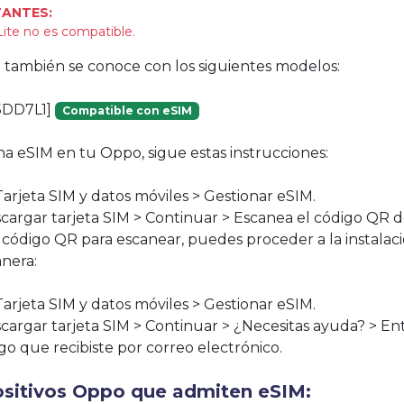
ANTES:
Lite no es compatible.
vo también se conoce con los siguientes modelos:
5DD7L1]
Compatible con eSIM
na eSIM en tu Oppo, sigue estas instrucciones:
Tarjeta SIM y datos móviles > Gestionar eSIM.
scargar tarjeta SIM > Continuar > Escanea el código QR 
n código QR para escanear, puedes proceder a la instala
anera:
Tarjeta SIM y datos móviles > Gestionar eSIM.
scargar tarjeta SIM > Continuar > ¿Necesitas ayuda? > E
go que recibiste por correo electrónico.
ositivos Oppo que admiten eSIM: