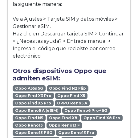
la siguiente manera:
Ve a Ajustes > Tarjeta SIM y datos móviles >
Gestionar eSIM.
Haz clic en Descargar tarjeta SIM > Continuar
> ¿Necesitas ayuda? > Entrada manual >
Ingresa el código que recibiste por correo
electrónico.
Otros dispositivos Oppo que
admiten eSIM:
Oppo A55s 5G
Oppo Find N2 Flip
Oppo Find X3 Pro
Oppo Find X5
Oppo Find X5 Pro
OPPO Reno5 A
Oppo Reno5 A (eSIM)
Oppo Reno6 Pro+ 5G
Oppo Find N5
Oppo Find X8
Oppo Find X8 Pro
Oppo Reno13
Oppo Reno13 F
Oppo Reno13 F 5G
Oppo Reno13 Pro