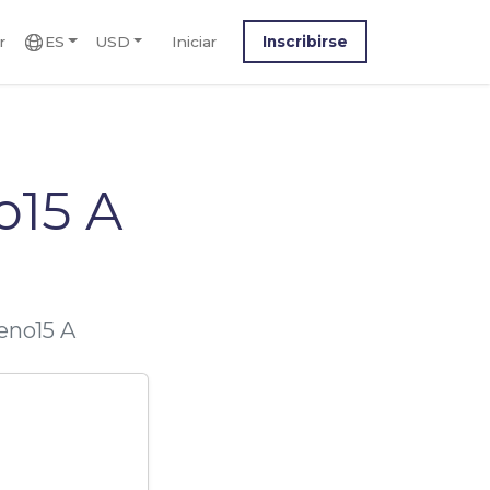
r
ES
USD
Iniciar
Inscribirse
o15 A
eno15 A