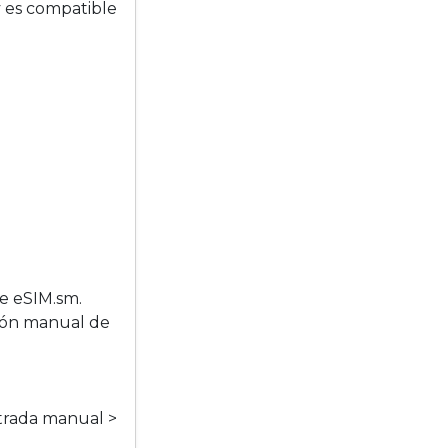
 es compatible
de eSIM.sm.
ción manual de
ntrada manual >