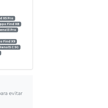
d X5 Pro
ppo Find X8
eno13 Pro
o Find X9
Reno15 C 5G
ra evitar