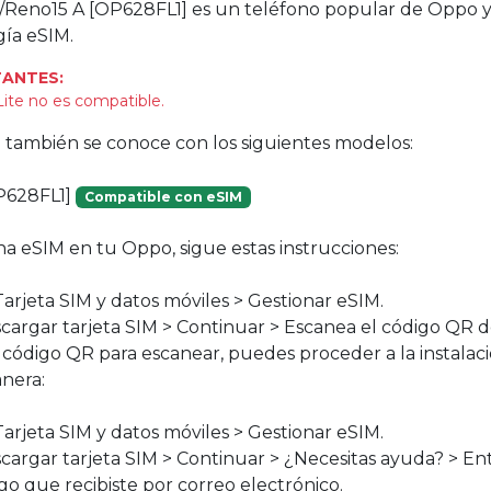
/Reno15 A [OP628FL1] es un teléfono popular de Oppo y
gía eSIM.
ANTES:
Lite no es compatible.
vo también se conoce con los siguientes modelos:
P628FL1]
Compatible con eSIM
na eSIM en tu Oppo, sigue estas instrucciones:
Tarjeta SIM y datos móviles > Gestionar eSIM.
scargar tarjeta SIM > Continuar > Escanea el código QR 
n código QR para escanear, puedes proceder a la instala
anera:
Tarjeta SIM y datos móviles > Gestionar eSIM.
scargar tarjeta SIM > Continuar > ¿Necesitas ayuda? > E
go que recibiste por correo electrónico.