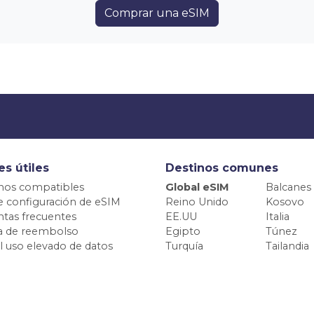
Comprar una eSIM
es útiles
Destinos comunes
nos compatibles
Global eSIM
Balcanes
e configuración de eSIM
Reino Unido
Kosovo
tas frecuentes
EE.UU
Italia
ca de reembolso
Egipto
Túnez
el uso elevado de datos
Turquía
Tailandia