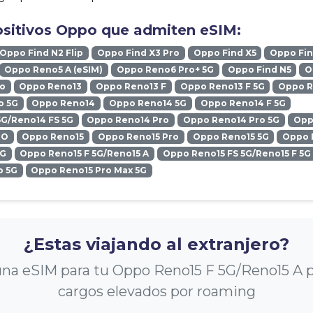
ositivos Oppo que admiten eSIM:
Oppo Find N2 Flip
Oppo Find X3 Pro
Oppo Find X5
Oppo Fin
Oppo Reno5 A (eSIM)
Oppo Reno6 Pro+ 5G
Oppo Find N5
O
ro
Oppo Reno13
Oppo Reno13 F
Oppo Reno13 F 5G
Oppo R
o 5G
Oppo Reno14
Oppo Reno14 5G
Oppo Reno14 F 5G
5G/Reno14 FS 5G
Oppo Reno14 Pro
Oppo Reno14 Pro 5G
Opp
RO
Oppo Reno15
Oppo Reno15 Pro
Oppo Reno15 5G
Oppo 
5G
Oppo Reno15 F 5G/Reno15 A
Oppo Reno15 FS 5G/Reno15 F 5G
o 5G
Oppo Reno15 Pro Max 5G
¿Estas viajando al extranjero?
na eSIM para tu Oppo Reno15 F 5G/Reno15 A pa
cargos elevados por roaming