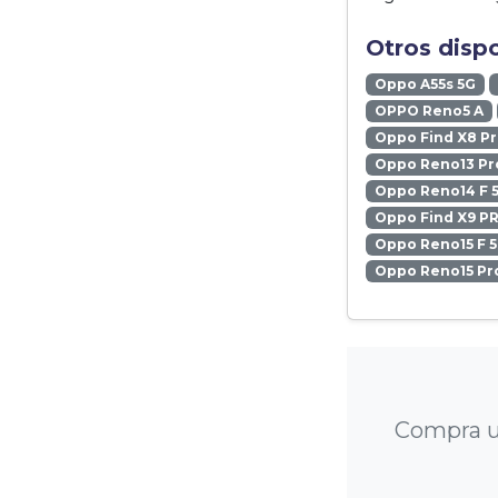
Otros disp
Oppo A55s 5G
OPPO Reno5 A
Oppo Find X8 P
Oppo Reno13 Pr
Oppo Reno14 F 
Oppo Find X9 P
Oppo Reno15 F 
Oppo Reno15 Pr
Compra u