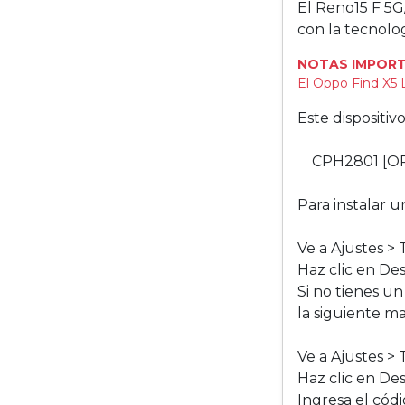
El Reno15 F 5G
con la tecnolo
NOTAS IMPORT
El Oppo Find X5 
Este dispositi
CPH2801 [O
Para instalar u
Ve a Ajustes > 
Haz clic en De
Si no tienes u
la siguiente m
Ve a Ajustes > 
Haz clic en De
Ingresa el códi