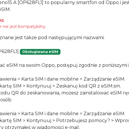
no15 A [OP628FL1] to popularny smartfon od Oppo i jes
eSIM.
I:
 nie jest kompatybilny.
znane jest także pod następującymi nazwami:
P628FL1]
Obsługiwana eSIM
ać eSIM na swoim Oppo, postępuj zgodnie z poniższymi i
awienia > Karta SIM i dane mobilne > Zarządzanie eSIM.
z kartę SIM > Kontynuuj > Zeskanuj kod QR z eSIM.sm.
 kodu QR do zeskanowania, możesz zainstalować eSIM rę
osób:
awienia > Karta SIM i dane mobilne > Zarządzanie eSIM.
z kartę SIM > Kontynuuj > Potrzebujesz pomocy? > Wpro
ry otrzymałeś w wiadomości e-mail.