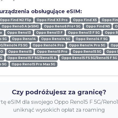
urządzenia obsługujące eSIM:
Oppo Find N2 Flip
Oppo Find X3 Pro
Oppo Find X5
Oppo Fin
Oppo Reno5 A (eSIM)
Oppo Reno6 Pro+ 5G
Oppo Find N5
O
ro
Oppo Reno13
Oppo Reno13 F
Oppo Reno13 F 5G
Oppo R
o 5G
Oppo Reno14
Oppo Reno14 5G
Oppo Reno14 F 5G
5G/Reno14 FS 5G
Oppo Reno14 Pro
Oppo Reno14 Pro 5G
Opp
RO
Oppo Reno15
Oppo Reno15 Pro
Oppo Reno15 5G
Oppo 
5G
Oppo Reno15 F 5G/Reno15 A
Oppo Reno15 FS 5G/Reno15 F 5G
o 5G
Oppo Reno15 Pro Max 5G
Czy podróżujesz za granicę?
tę eSIM dla swojego Oppo Reno15 F 5G/Reno1
uniknąć wysokich opłat za roaming