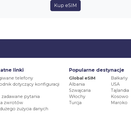
Kup eSIM
atne linki
Popularne destynacje
iwane telefony
Global eSIM
Bałkańy
dnik dotyczący konfiguracji
Albania
USA
Szwajcaria
Tajlandia
 zadawane pytania
Włochy
Kosowo
ka zwrotów
Turcja
Maroko
 dużego zużycia danych