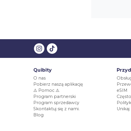
Quibity
Przyd
O nas
Obsług
Pobierz naszą aplikację
Przewo
⚠️ Pomoc ⚠️
eSIM
Program partnerski
Często
Program sprzedawcy
Polity
Skontaktuj się z nami.
Unikaj
Blog