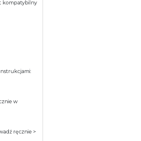
t kompatybilny
nstrukcjami:
cznie w
wadź ręcznie >