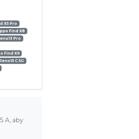
d X5 Pro
ppo Find X8
eno13 Pro
o Find X9
Reno15 C 5G
5 A, aby