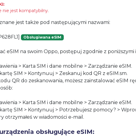
I:
 nie jest kompatybilny.
znane jest także pod następującymi nazwami:
P628FL1]
Obsługiwana eSIM
ać eSIM na swoim Oppo, postępuj zgodnie z poniższymi i
awienia > Karta SIM i dane mobilne > Zarządzanie eSIM.
z kartę SIM > Kontynuuj > Zeskanuj kod QR z eSIM.sm.
 kodu QR do zeskanowania, możesz zainstalować eSIM rę
osób:
awienia > Karta SIM i dane mobilne > Zarządzanie eSIM.
z kartę SIM > Kontynuuj > Potrzebujesz pomocy? > Wpro
ry otrzymałeś w wiadomości e-mail.
urządzenia obsługujące eSIM: