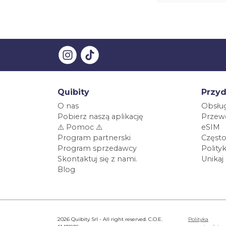
Quibity
Przyd
O nas
Obsług
Pobierz naszą aplikację
Przewo
⚠️ Pomoc ⚠️
eSIM
Program partnerski
Często
Program sprzedawcy
Polity
Skontaktuj się z nami.
Unikaj
Blog
2026 Quibity Srl - All right reserved. C.O.E.
Polityka