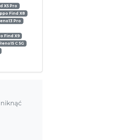
d X5 Pro
ppo Find X8
eno13 Pro
o Find X9
Reno15 C 5G
uniknąć