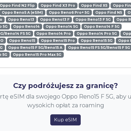
Oppo Find N2 Flip
Oppo Find X3 Pro
Oppo Find X5
Oppo Fin
Oppo Reno5 A (eSIM)
Oppo Reno6 Pro+ 5G
Oppo Find N5
O
ro
Oppo Reno13
Oppo Reno13 F
Oppo Reno13 F 5G
Oppo R
o 5G
Oppo Reno14
Oppo Reno14 5G
Oppo Reno14 F 5G
5G/Reno14 FS 5G
Oppo Reno14 Pro
Oppo Reno14 Pro 5G
Opp
RO
Oppo Reno15
Oppo Reno15 Pro
Oppo Reno15 5G
Oppo 
5G
Oppo Reno15 F 5G/Reno15 A
Oppo Reno15 FS 5G/Reno15 F 5G
o 5G
Oppo Reno15 Pro Max 5G
Czy podróżujesz za granicę?
rtę eSIM dla swojego Oppo Reno15 F 5G, aby 
wysokich opłat za roaming
Kup eSIM