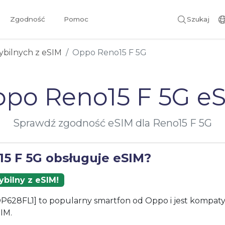
Zgodność
Pomoc
Szukaj
ybilnych z eSIM
Oppo Reno15 F 5G
po Reno15 F 5G e
Sprawdź zgodność eSIM dla Reno15 F 5G
15 F 5G obsługuje eSIM?
bilny z eSIM!
P628FL1] to popularny smartfon od Oppo i jest kompaty
IM.