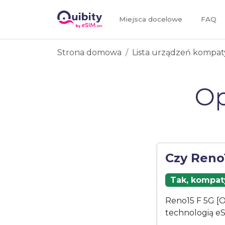
Miejsca docelowe
FAQ
Strona domowa
Lista urządzeń kompat
Op
Czy Reno
Tak, kompaty
Reno15 F 5G [O
technologią eS