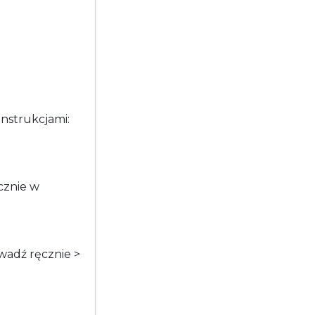
nstrukcjami:
cznie w
wadź ręcznie >