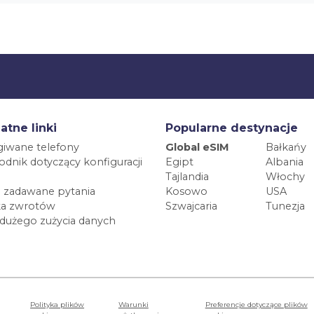
atne linki
Popularne destynacje
iwane telefony
Global eSIM
Bałkańy
dnik dotyczący konfiguracji
Egipt
Albania
Tajlandia
Włochy
 zadawane pytania
Kosowo
USA
ka zwrotów
Szwajcaria
Tunezja
 dużego zużycia danych
Polityka plików
Warunki
Preferencje dotyczące plików