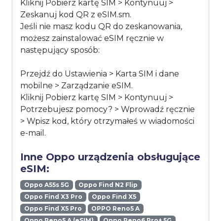
Kliknij Pobierz kartę SIM > Kontynuuj >
Zeskanuj kod QR z eSIM.sm.
Jeśli nie masz kodu QR do zeskanowania,
możesz zainstalować eSIM ręcznie w
następujący sposób:
Przejdź do Ustawienia > Karta SIM i dane
mobilne > Zarządzanie eSIM.
Kliknij Pobierz kartę SIM > Kontynuuj >
Potrzebujesz pomocy? > Wprowadź ręcznie
> Wpisz kod, który otrzymałeś w wiadomości
e-mail.
Inne Oppo urządzenia obsługujące
eSIM:
Oppo A55s 5G
Oppo Find N2 Flip
Oppo Find X3 Pro
Oppo Find X5
Oppo Find X5 Pro
OPPO Reno5 A
Oppo Reno5 A (eSIM)
Oppo Reno6 Pro+ 5G