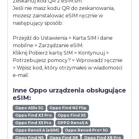
Zeskanuj kod QR z eSIM.sm.
Jeśli nie masz kodu QR do zeskanowania,
możesz zainstalować eSIM ręcznie w
następujący sposób:
Przejdź do Ustawienia > Karta SIM i dane
mobilne > Zarządzanie eSIM.
Kliknij Pobierz kartę SIM > Kontynuuj >
Potrzebujesz pomocy? > Wprowadź ręcznie
> Wpisz kod, który otrzymałeś w wiadomości
e-mail.
Inne Oppo urządzenia obsługujące
eSIM:
Oppo A55s 5G
Oppo Find N2 Flip
Oppo Find X3 Pro
Oppo Find X5
Oppo Find X5 Pro
OPPO Reno5 A
Oppo Reno5 A (eSIM)
Oppo Reno6 Pro+ 5G
Oppo Find N5
Oppo Find X8
Oppo Find X8 Pro