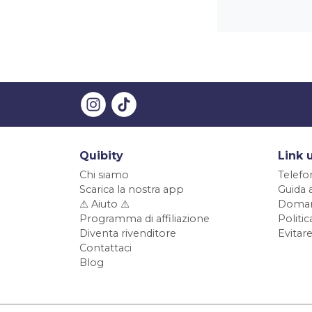
Quibity
Link u
Chi siamo
Telefo
Scarica la nostra app
Guida 
⚠️ Aiuto ⚠️
Doman
Programma di affiliazione
Politi
Diventa rivenditore
Evitare
Contattaci
Blog