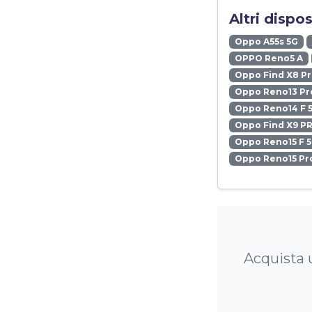
Altri dispo
Oppo A55s 5G
OPPO Reno5 A
Oppo Find X8 P
Oppo Reno13 Pr
Oppo Reno14 F 
Oppo Find X9 P
Oppo Reno15 F 
Oppo Reno15 Pr
Acquista u