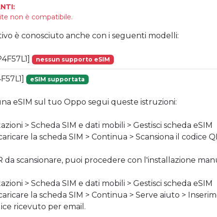
NTI:
ite non è compatibile.
tivo è conosciuto anche con i seguenti modelli:
P4F57L1]
nessun supporto eSIM
F57L1]
eSIM supportata
 una eSIM sul tuo Oppo segui queste istruzioni:
tazioni > Scheda SIM e dati mobili > Gestisci scheda eSIM
 scaricare la scheda SIM > Continua > Scansiona il codice 
R da scansionare, puoi procedere con l'installazione manu
tazioni > Scheda SIM e dati mobili > Gestisci scheda eSIM
 scaricare la scheda SIM > Continua > Serve aiuto > Inse
odice ricevuto per email.