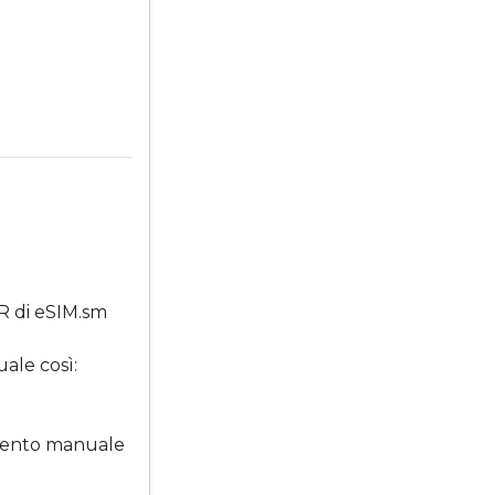
QR di eSIM.sm
ale così:
rimento manuale