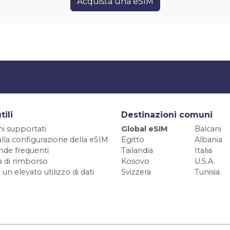
Acquista una eSIM
tili
Destinazioni comuni
ni supportati
Global eSIM
Balcani
alla configurazione della eSIM
Egitto
Albania
de frequenti
Tailandia
Italia
ca di rimborso
Kosovo
U.S.A.
 un elevato utilizzo di dati
Svizzera
Tunisia