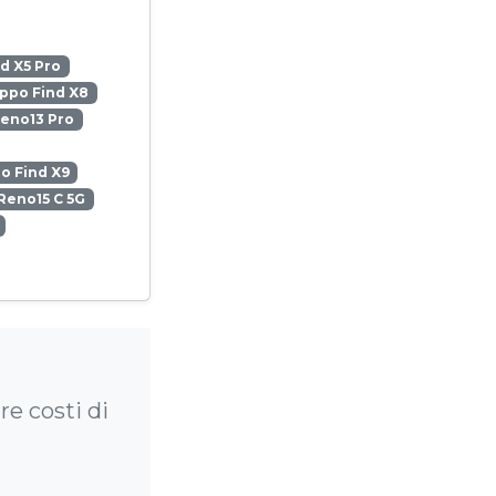
d X5 Pro
ppo Find X8
eno13 Pro
o Find X9
Reno15 C 5G
re costi di