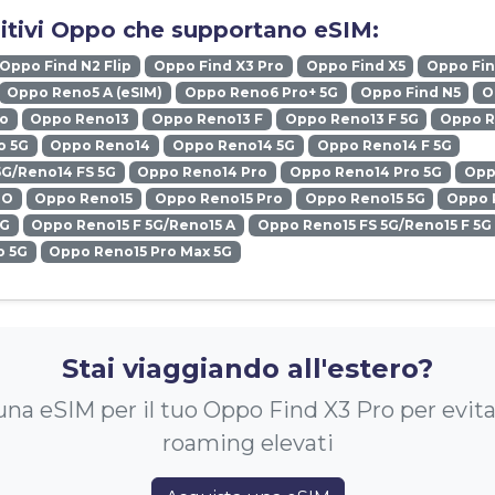
sitivi Oppo che supportano eSIM:
Oppo Find N2 Flip
Oppo Find X3 Pro
Oppo Find X5
Oppo Fin
Oppo Reno5 A (eSIM)
Oppo Reno6 Pro+ 5G
Oppo Find N5
O
ro
Oppo Reno13
Oppo Reno13 F
Oppo Reno13 F 5G
Oppo R
o 5G
Oppo Reno14
Oppo Reno14 5G
Oppo Reno14 F 5G
5G/Reno14 FS 5G
Oppo Reno14 Pro
Oppo Reno14 Pro 5G
Opp
RO
Oppo Reno15
Oppo Reno15 Pro
Oppo Reno15 5G
Oppo 
5G
Oppo Reno15 F 5G/Reno15 A
Oppo Reno15 FS 5G/Reno15 F 5G
o 5G
Oppo Reno15 Pro Max 5G
Stai viaggiando all'estero?
na eSIM per il tuo Oppo Find X3 Pro per evita
roaming elevati