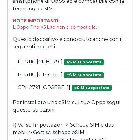
smartphone di Oppo ed è compatibile con la
tecnologia eSIM.
NOTE IMPORTANTI:
L'Oppo Find X5 Lite non è compatibile.
Questo dispositivo è conosciuto anche con i
seguenti modelli:
PLG110 [CPH2791]
eSIM supportata
PLG110 [OP5E11L1]
eSIM supportata
CPH2791 [OP5E8EL1]
eSIM supportata
Per installare una eSIM sul tuo Oppo segui
queste istruzioni:
1) Vai su Impostazioni > Scheda SIM e dati
mobili > Gestisci scheda eSIM
2) Fai clic per scaricare la scheda SIM >