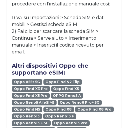
procedere con l'installazione manuale così:
1) Vai su Impostazioni > Scheda SIM e dati
mobili > Gestisci scheda eSIM
2) Fai clic per scaricare la scheda SIM >
Continua > Serve aiuto > Inserimento
manuale > Inserisci il codice ricevuto per
email.
Altri dispositivi Oppo che
supportano eSIM:
Oppo A55s 5G
Oppo Find N2 Flip
Oppo Find X3 Pro
Oppo Find X5
Oppo Find X5 Pro
OPPO Reno5 A
Oppo Reno5 A (eSIM)
Oppo Reno6 Pro+ 5G
Oppo Find N5
Oppo Find X8
Oppo Find X8 Pro
Oppo Reno13
Oppo Reno13 F
Oppo Reno13 F 5G
Oppo Reno13 Pro