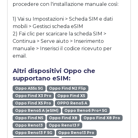
procedere con l'installazione manuale così:
1) Vai su Impostazioni > Scheda SIM e dati
mobili > Gestisci scheda eSIM
2) Fai clic per scaricare la scheda SIM >
Continua > Serve aiuto > Inserimento
manuale > Inserisci il codice ricevuto per
email.
Altri dispositivi Oppo che
supportano eSIM:
Oppo A55s 5G
Oppo Find N2 Flip
Oppo Find X3 Pro
Oppo Find X5
Oppo Find X5 Pro
OPPO Reno5 A
Oppo Reno5 A (eSIM)
Oppo Reno6 Pro+ 5G
Oppo Find N5
Oppo Find X8
Oppo Find X8 Pro
Oppo Reno13
Oppo Reno13 F
Oppo Reno13 F 5G
Oppo Reno13 Pro