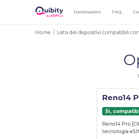
Destinazioni
FAQ
Co
Home
Lista dei dispositivi compatibili c
O
Reno14 P
Sì, compatib
Reno14 Pro [O
tecnologia eSI