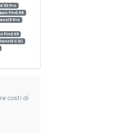
d X5 Pro
ppo Find X8
eno13 Pro
o Find X9
Reno15 C 5G
e costi di