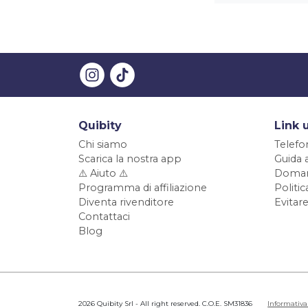
Quibity
Link u
Chi siamo
Telefo
Scarica la nostra app
Guida 
⚠️ Aiuto ⚠️
Doman
Programma di affiliazione
Politi
Diventa rivenditore
Evitare
Contattaci
Blog
2026 Quibity Srl - All right reserved. C.O.E. SM31836
Informativa 