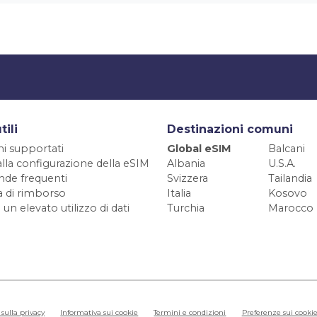
tili
Destinazioni comuni
ni supportati
Global eSIM
Balcani
alla configurazione della eSIM
Albania
U.S.A.
de frequenti
Svizzera
Tailandia
ca di rimborso
Italia
Kosovo
 un elevato utilizzo di dati
Turchia
Marocco
sulla privacy
Informativa sui cookie
Termini e condizioni
Preferenze sui cooki