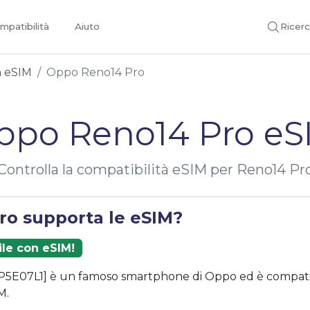
mpatibilità
Aiuto
Ricer
on eSIM
Oppo Reno14 Pro
ppo Reno14 Pro eS
Controlla la compatibilità eSIM per Reno14 Pr
ro supporta le eSIM?
ile con eSIM!
P5E07L1] è un famoso smartphone di Oppo ed è compatib
M.