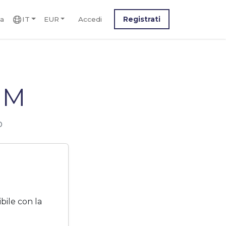
ca
IT
EUR
Accedi
Registrati
IM
o
ile con la