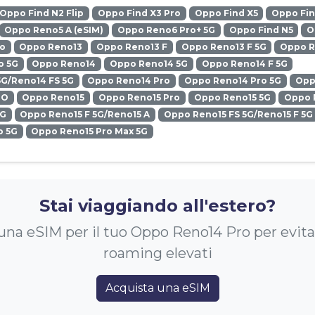
Oppo Find N2 Flip
Oppo Find X3 Pro
Oppo Find X5
Oppo Fin
Oppo Reno5 A (eSIM)
Oppo Reno6 Pro+ 5G
Oppo Find N5
O
ro
Oppo Reno13
Oppo Reno13 F
Oppo Reno13 F 5G
Oppo R
o 5G
Oppo Reno14
Oppo Reno14 5G
Oppo Reno14 F 5G
5G/Reno14 FS 5G
Oppo Reno14 Pro
Oppo Reno14 Pro 5G
Opp
RO
Oppo Reno15
Oppo Reno15 Pro
Oppo Reno15 5G
Oppo 
5G
Oppo Reno15 F 5G/Reno15 A
Oppo Reno15 FS 5G/Reno15 F 5G
o 5G
Oppo Reno15 Pro Max 5G
Stai viaggiando all'estero?
una eSIM per il tuo Oppo Reno14 Pro per evitar
roaming elevati
Acquista una eSIM