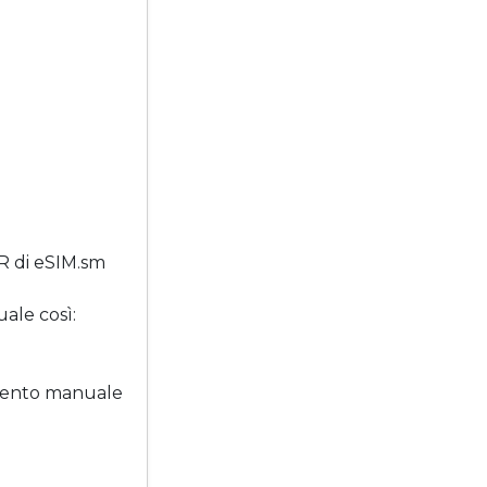
QR di eSIM.sm
ale così:
rimento manuale