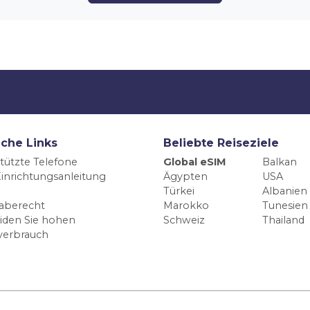
iche Links
Beliebte Reiseziele
tützte Telefone
Global eSIM
Balkan
inrichtungsanleitung
Ägypten
USA
Türkei
Albanien
aberecht
Marokko
Tunesien
iden Sie hohen
Schweiz
Thailand
verbrauch