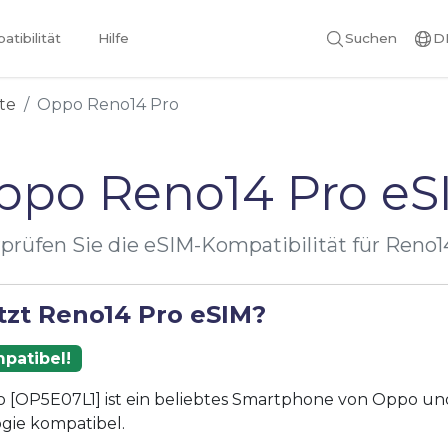
tibilität
Hilfe
Suchen
D
te
Oppo Reno14 Pro
ppo Reno14 Pro eS
prüfen Sie die eSIM-Kompatibilität für Reno1
tzt Reno14 Pro eSIM?
patibel!
 [OP5E07L1] ist ein beliebtes Smartphone von Oppo und 
gie kompatibel.