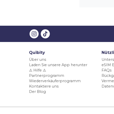
Quibity
Nützl
Über uns
Unters
Laden Sie unsere App herunter
eSIM E
⚠️ Hilfe ⚠️
FAQs
Partnerprogramm
Rückg
Wiederverkäuferprogramm
Verme
Kontaktiere uns
Daten
Der Blog