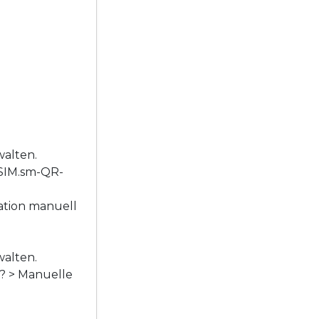
walten.
eSIM.sm-QR-
ation manuell
walten.
e? > Manuelle