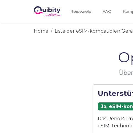
Reiseziele
FAQ
Kompa
Home
Liste der eSIM-kompatiblen Gerä
O
Über
Unterstü
Ja, eSIM-kom
Das Reno14 Pro
eSIM-Technolo