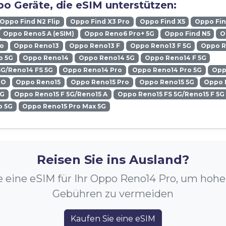
o Geräte, die eSIM unterstützen:
Oppo Find N2 Flip
Oppo Find X3 Pro
Oppo Find X5
Oppo Fin
Oppo Reno5 A (eSIM)
Oppo Reno6 Pro+ 5G
Oppo Find N5
O
ro
Oppo Reno13
Oppo Reno13 F
Oppo Reno13 F 5G
Oppo R
o 5G
Oppo Reno14
Oppo Reno14 5G
Oppo Reno14 F 5G
5G/Reno14 FS 5G
Oppo Reno14 Pro
Oppo Reno14 Pro 5G
Opp
RO
Oppo Reno15
Oppo Reno15 Pro
Oppo Reno15 5G
Oppo 
5G
Oppo Reno15 F 5G/Reno15 A
Oppo Reno15 FS 5G/Reno15 F 5G
o 5G
Oppo Reno15 Pro Max 5G
Reisen Sie ins Ausland?
e eine eSIM für Ihr Oppo Reno14 Pro, um hoh
Gebühren zu vermeiden
Kaufen Sie eine eSIM