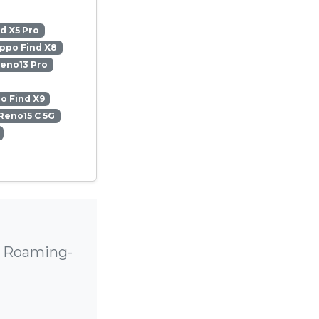
d X5 Pro
ppo Find X8
eno13 Pro
o Find X9
Reno15 C 5G
e Roaming-